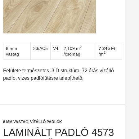
2
8 mm
33/AC5
V4
2,109 m
7 245
Ft
2
vastag
/csomag
/m
Felülete természetes, 3 D struktúra, 72 órás vízálló
padló, vizes padlófűtésre telepíthető.
8 MM VASTAG
,
VÍZÁLLÓ PADLÓK
LAMINÁLT PADLÓ 4573