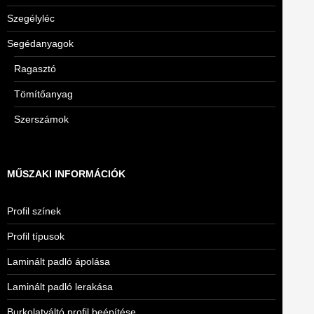
Szegélyléc
Segédanyagok
Ragasztó
Tömítőanyag
Szerszámok
MŰSZAKI INFORMÁCIÓK
Profil színek
Profil típusok
Laminált padló ápolása
Laminált padló lerakása
Burkolatváltó profil beépítése