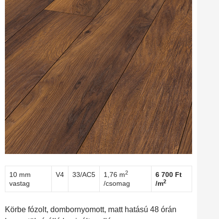
2
10 mm
V4
33/AC5
1,76 m
6 700 Ft
2
vastag
/csomag
/m
Körbe fózolt, dombornyomott, matt hatású 48 órán