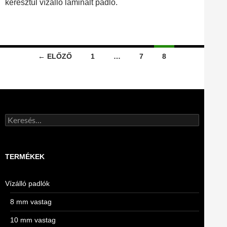
keresztül vízálló laminált padló.
Bejegyzések
← ELŐZŐ
1
…
7
8
navigációja
Keresés:
TERMÉKEK
Vízálló padlók
8 mm vastag
10 mm vastag