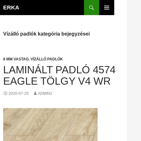
Kilépés
Keresés
ERKA
a
ELSŐDLEGES
tartalomba
MENÜ
Vízálló padlók kategória bejegyzései
8 MM VASTAG
,
VÍZÁLLÓ PADLÓK
LAMINÁLT PADLÓ 4574
EAGLE TÖLGY V4 WR
2020-07-25
ADMIN2