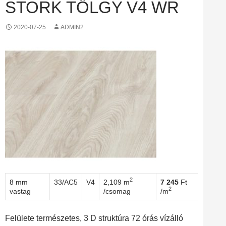
STORK TÖLGY V4 WR
2020-07-25
ADMIN2
2
8 mm
33/AC5
V4
2,109 m
7 245
Ft
2
vastag
/csomag
/m
Felülete természetes, 3 D struktúra 72 órás vízálló