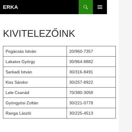
Kilépés
Keresés
ERKA
a
ELSŐDLEGES
tartalomba
MENÜ
KIVITELEZŐINK
Pogácsás István
20/960-7357
Lakatos György
30/964-8882
Sarkadi István
30/316-8491
Kiss Sándor
30/257-8922
Lele Csanád
70/380-3058
Gyöngyösi Zoltán
30/221-0778
Ranga László
30/225-4513