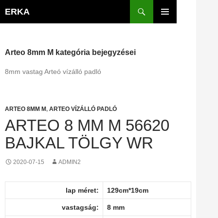
Kilépés
Keresés
ERKA
a
ELSŐDLEGES
tartalomba
MENÜ
Arteo 8mm M kategória bejegyzései
8mm vastag Arteó vízálló padló
ARTEO 8MM M
,
ARTEO VÍZÁLLÓ PADLÓ
ARTEO 8 MM M 56620
BAJKAL TÖLGY WR
2020-07-15
ADMIN2
lap méret:
129cm*19cm
vastagság:
8 mm