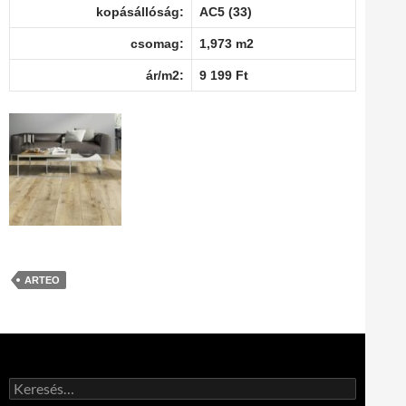
kopásállóság:
AC5 (33)
csomag:
1,973 m2
ár/m2:
9 199 Ft
ARTEO
Keresés: