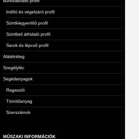
Burkolatváltó profil
Indító és végelzáró profil
Szintkiegyenlítő profil
Szintbeli áthidaló profil
Sarok és lépcső profil
Alátétréteg
Szegélyléc
Segédanyagok
Ragasztó
Tömítőanyag
Szerszámok
MŰSZAKI INFORMÁCIÓK