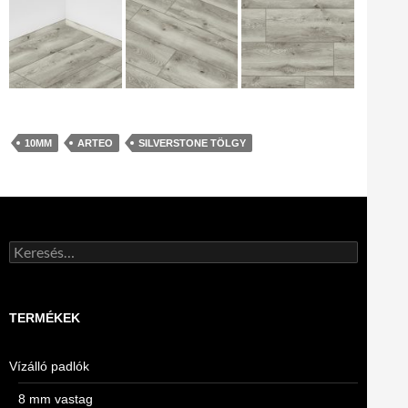
10MM
ARTEO
SILVERSTONE TÖLGY
Keresés:
TERMÉKEK
Vízálló padlók
8 mm vastag