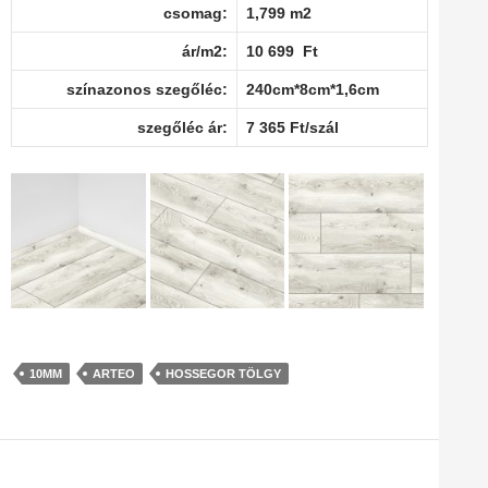
csomag:
1,799 m2
ár/m2:
10 699 Ft
színazonos szegőléc:
240cm*8cm*1,6cm
szegőléc ár:
7 365 Ft/szál
10MM
ARTEO
HOSSEGOR TÖLGY