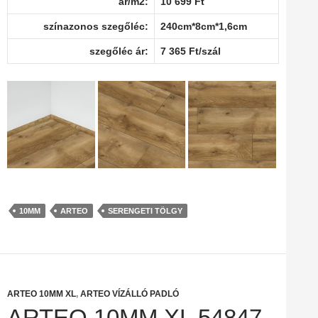
ár/m2:
10 699 Ft
színazonos szegőléc:
240cm*8cm*1,6cm
szegőléc ár:
7 365 Ft/szál
10MM
ARTEO
SERENGETI TÖLGY
ARTEO 10MM XL
,
ARTEO VÍZÁLLÓ PADLÓ
ARTEO 10MM XL 54847