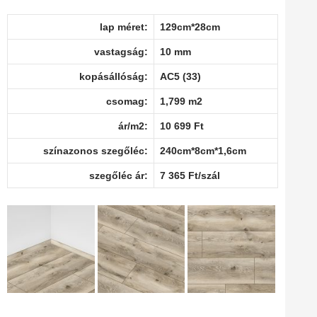
lap méret:
129cm*28cm
vastagság:
10 mm
kopásállóság:
AC5 (33)
csomag:
1,799 m2
ár/m2:
10 699 Ft
színazonos szegőléc:
240cm*8cm*1,6cm
szegőléc ár:
7 365 Ft/szál