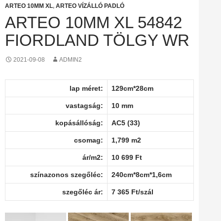
ARTEO 10MM XL
,
ARTEO VÍZÁLLÓ PADLÓ
ARTEO 10MM XL 54842
FIORDLAND TÖLGY WR
2021-09-08
ADMIN2
lap méret:
129cm*28cm
vastagság:
10 mm
kopásállóság:
AC5 (33)
csomag:
1,799 m2
ár/m2:
10 699 Ft
színazonos szegőléc:
240cm*8cm*1,6cm
szegőléc ár:
7 365 Ft/szál