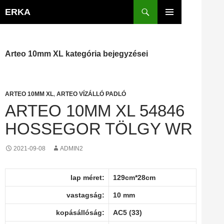
Kilépés
Keresés
ERKA
a
ELSŐDLEGES
tartalomba
MENÜ
Arteo 10mm XL kategória bejegyzései
ARTEO 10MM XL
,
ARTEO VÍZÁLLÓ PADLÓ
ARTEO 10MM XL 54846
HOSSEGOR TÖLGY WR
2021-09-08
ADMIN2
lap méret:
129cm*28cm
vastagság:
10 mm
kopásállóság:
AC5 (33)