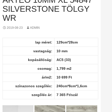
SILVERSTONE TÖLGY
WR
2019-08-23
ADMIN
lap méret:
129cm*28cm
vastagság:
10 mm
kopásállóság:
AC5 (33)
csomag:
1,799 m2
ár/m2:
10 699 Ft
színazonos szegőléc:
240cm*8cm*1,6cm
szegőléc ár:
7 365 Ft/szál