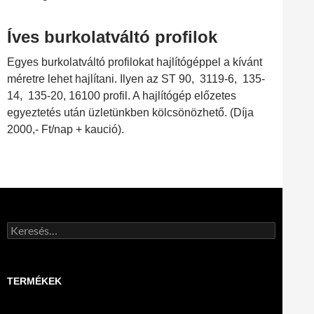
Íves burkolatváltó profilok
Egyes burkolatváltó profilokat hajlítógéppel a kívánt
méretre lehet hajlítani. Ilyen az ST 90, 3119-6, 135-
14, 135-20, 16100 profil. A hajlítógép előzetes
egyeztetés után üzletünkben kölcsönözhető. (Díja
2000,- Ft/nap + kaució).
Keresés:
TERMÉKEK