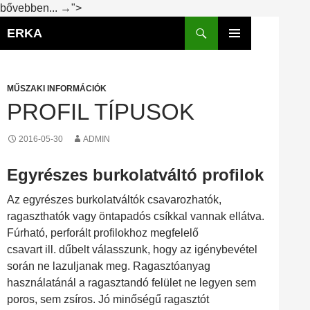
Profil
Kilépés
bővebben...
→
">
típusok
Keresés
a
ERKA
tartalomba
ELSŐDLEGES
MENÜ
MŰSZAKI INFORMÁCIÓK
PROFIL TÍPUSOK
2016-05-30
ADMIN
Egyrészes burkolatváltó profilok
Az egyrészes burkolatváltók csavarozhatók,
ragaszthatók vagy öntapadós csíkkal vannak ellátva.
Fúrható, perforált profilokhoz megfelelő
csavart ill. dűbelt válasszunk, hogy az igénybevétel
során ne lazuljanak meg. Ragasztóanyag
használatánál a ragasztandó felület ne legyen sem
poros, sem zsíros. Jó minőségű ragasztót