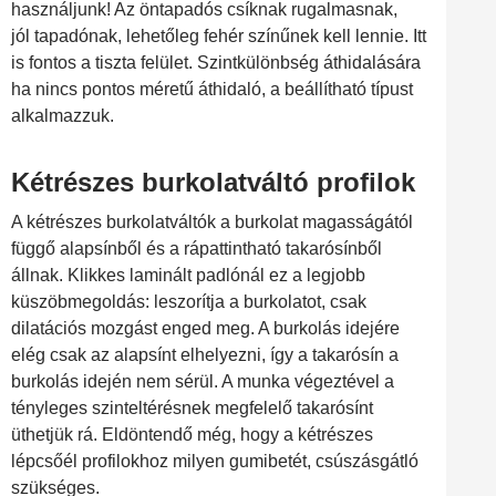
használjunk! Az öntapadós csíknak rugalmasnak,
jól tapadónak, lehetőleg fehér színűnek kell lennie. Itt
is fontos a tiszta felület. Szintkülönbség áthidalására
ha nincs pontos méretű áthidaló, a beállítható típust
alkalmazzuk.
Kétrészes burkolatváltó profilok
A kétrészes burkolatváltók a burkolat magasságától
függő alapsínből és a rápattintható takarósínből
állnak. Klikkes laminált padlónál ez a legjobb
küszöbmegoldás: leszorítja a burkolatot, csak
dilatációs mozgást enged meg. A burkolás idejére
elég csak az alapsínt elhelyezni, így a takarósín a
burkolás idején nem sérül. A munka végeztével a
tényleges szinteltérésnek megfelelő takarósínt
üthetjük rá. Eldöntendő még, hogy a kétrészes
lépcsőél profilokhoz milyen gumibetét, csúszásgátló
szükséges.