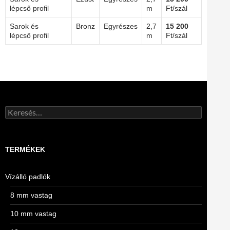
lépcső profil
m
Ft/szál
Sarok és
Bronz
Egyrészes
2,7
15 200
lépcső profil
m
Ft/szál
Keresés:
TERMÉKEK
Vízálló padlók
8 mm vastag
10 mm vastag