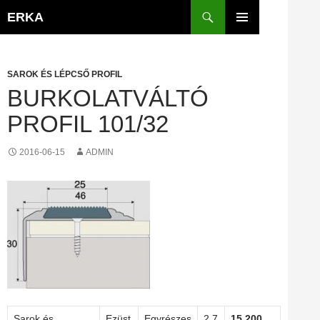
Kilépés
Keresés
ERKA
a
ELSŐDLEGES
tartalomba
MENÜ
SAROK ÉS LÉPCSŐ PROFIL
BURKOLATVÁLTÓ
PROFIL 101/32
2016-06-15
ADMIN
Sarok és
Ezüst
Egyrészes
2,7
15 200