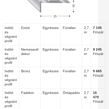
Indító
Ezüst
Egyrészes
Fúratlan
2,7
7 145
és
m
Ft/szál
végzáró
profil
Indító
Nemesacél
Egyrészes
Fúratlan
2,7
9 245
és
dekor
m
Ft/szál
végzáró
profil
Indító
Bronz
Egyrészes
Fúratlan
2,7
9 665
és
m
Ft/szál
végzáró
profil
Indító
Fadekor
Egyrészes
Öntapadós
2,7
16
és
m
470
végzáró
Ft/szál
profil