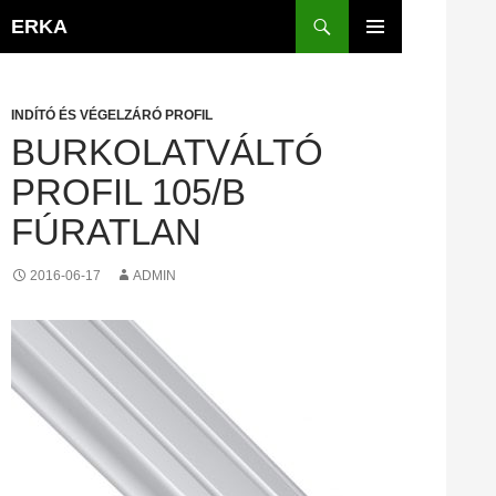
Kilépés
Keresés
ERKA
a
ELSŐDLEGES
tartalomba
MENÜ
INDÍTÓ ÉS VÉGELZÁRÓ PROFIL
BURKOLATVÁLTÓ
PROFIL 105/B
FÚRATLAN
2016-06-17
ADMIN