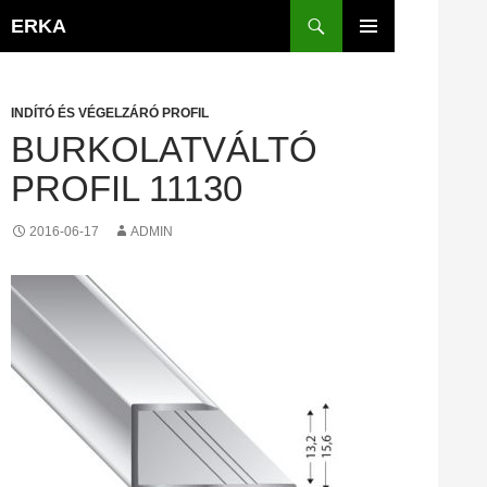
Kilépés
Keresés
ERKA
a
ELSŐDLEGES
tartalomba
MENÜ
INDÍTÓ ÉS VÉGELZÁRÓ PROFIL
BURKOLATVÁLTÓ
PROFIL 11130
2016-06-17
ADMIN