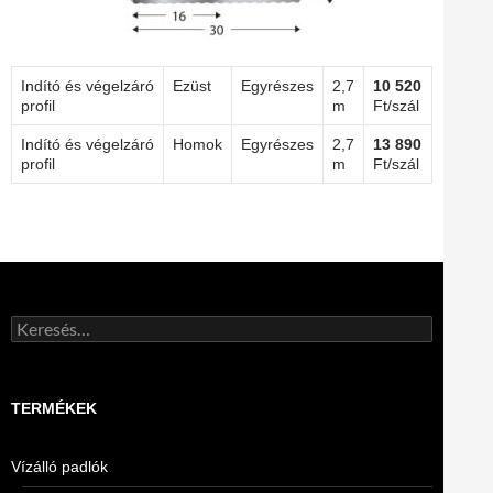
Indító és végelzáró
Ezüst
Egyrészes
2,7
10 520
profil
m
Ft/szál
Indító és végelzáró
Homok
Egyrészes
2,7
13 890
profil
m
Ft/szál
Keresés:
TERMÉKEK
Vízálló padlók