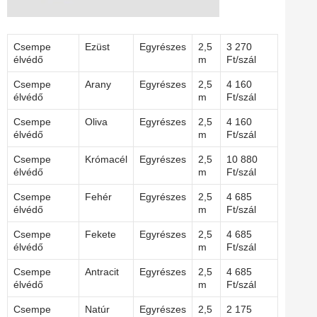
Csempe
Ezüst
Egyrészes
2,5
3 270
élvédő
m
Ft/szál
Csempe
Arany
Egyrészes
2,5
4 160
élvédő
m
Ft/szál
Csempe
Oliva
Egyrészes
2,5
4 160
élvédő
m
Ft/szál
Csempe
Krómacél
Egyrészes
2,5
10 880
élvédő
m
Ft/szál
Csempe
Fehér
Egyrészes
2,5
4 685
élvédő
m
Ft/szál
Csempe
Fekete
Egyrészes
2,5
4 685
élvédő
m
Ft/szál
Csempe
Antracit
Egyrészes
2,5
4 685
élvédő
m
Ft/szál
Csempe
Natúr
Egyrészes
2,5
2 175