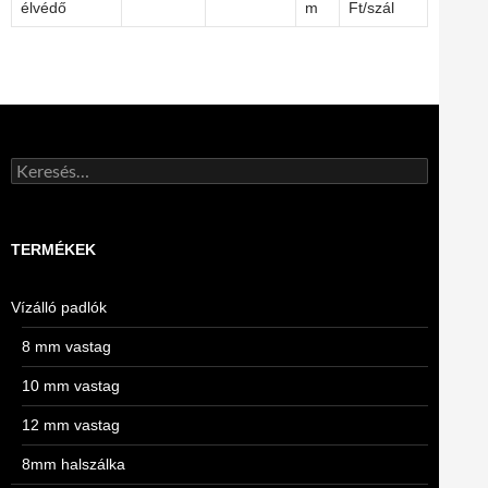
élvédő
m
Ft/szál
Keresés:
TERMÉKEK
Vízálló padlók
8 mm vastag
10 mm vastag
12 mm vastag
8mm halszálka