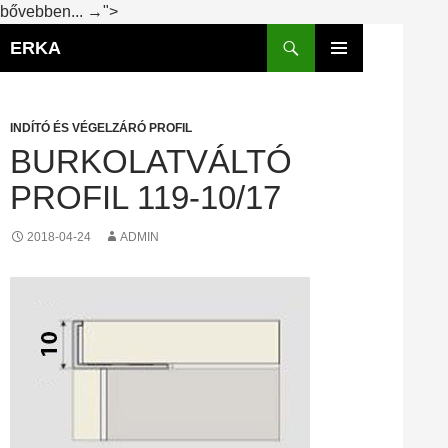
Burkolatváltó
Kilépés
bővebben...
→
">
profil
Keresés
a
ERKA
119-
tartalomba
ELSŐDLEGES
10/17
MENÜ
INDÍTÓ ÉS VÉGELZÁRÓ PROFIL
BURKOLATVÁLTÓ
PROFIL 119-10/17
2018-04-24
ADMIN