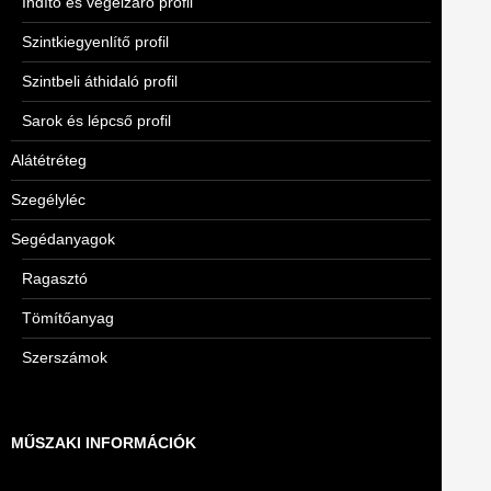
Indító és végelzáró profil
Szintkiegyenlítő profil
Szintbeli áthidaló profil
Sarok és lépcső profil
Alátétréteg
Szegélyléc
Segédanyagok
Ragasztó
Tömítőanyag
Szerszámok
MŰSZAKI INFORMÁCIÓK