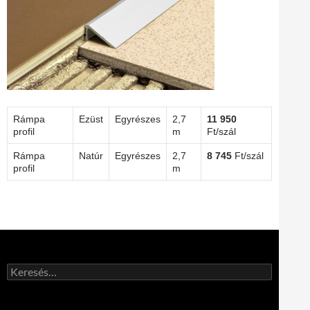
Rámpa
Ezüst
Egyrészes
2,7
11 950
profil
m
Ft/szál
Rámpa
Natúr
Egyrészes
2,7
8 745
Ft/szál
profil
m
Keresés: