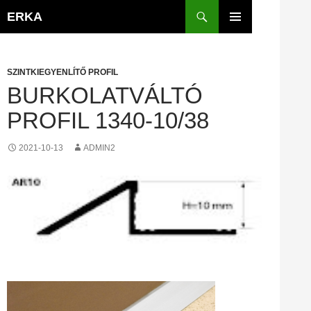
Kilépés
Keresés
ERKA
a
ELSŐDLEGES
tartalomba
MENÜ
SZINTKIEGYENLÍTŐ PROFIL
BURKOLATVÁLTÓ
PROFIL 1340-10/38
2021-10-13
ADMIN2