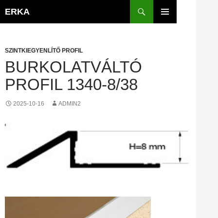
Kilépés
Keresés
ERKA
a
ELSŐDLEGES
tartalomba
MENÜ
SZINTKIEGYENLÍTŐ PROFIL
BURKOLATVÁLTÓ
PROFIL 1340-8/38
2025-10-16
ADMIN2