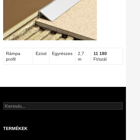
Rámpa
Ezüst
Egyrészes
2,7
11 180
profil
m
Ft/szál
Keresés:
TERMÉKEK