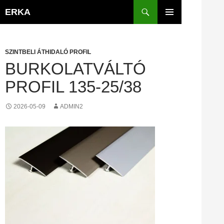
Kilépés
Keresés
ERKA
a
ELSŐDLEGES
tartalomba
MENÜ
SZINTBELI ÁTHIDALÓ PROFIL
BURKOLATVÁLTÓ
PROFIL 135-25/38
2026-05-09
ADMIN2