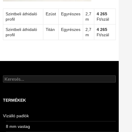
Szintbeli áthidaló
Ezüst
Egyrészes
2,7
4 265
profil
m
Ft/szál
Szintbeli áthidaló
Titán
Egyrészes
2,7
4 265
profil
m
Ft/szál
Keresés:
TERMÉKEK
Vízálló padlók
8 mm vastag