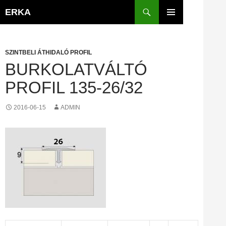
Kilépés
Keresés
ERKA
a
ELSŐDLEGES
tartalomba
MENÜ
SZINTBELI ÁTHIDALÓ PROFIL
BURKOLATVÁLTÓ
PROFIL 135-26/32
2016-06-15
ADMIN