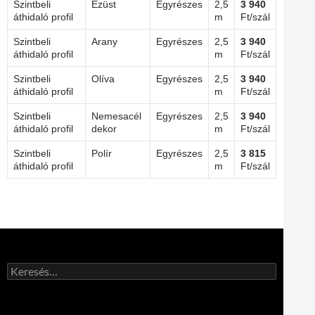
Szintbeli
Ezüst
Egyrészes
2,5
3 940
áthidaló profil
m
Ft/szál
Szintbeli
Arany
Egyrészes
2,5
3 940
áthidaló profil
m
Ft/szál
Szintbeli
Olíva
Egyrészes
2,5
3 940
áthidaló profil
m
Ft/szál
Szintbeli
Nemesacél
Egyrészes
2,5
3 940
áthidaló profil
dekor
m
Ft/szál
Szintbeli
Polír
Egyrészes
2,5
3 815
áthidaló profil
m
Ft/szál
Keresés: