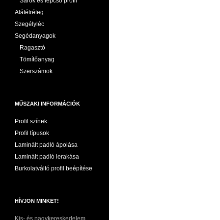
Sarok és lépcső profil
Alátétréteg
Szegélyléc
Segédanyagok
Ragasztó
Tömítőanyag
Szerszámok
MŰSZAKI INFORMÁCIÓK
Profil színek
Profil típusok
Laminált padló ápolása
Laminált padló lerakása
Burkolatváltó profil beépítése
HÍVJON MINKET!
Kis- és nagykereskedelem,