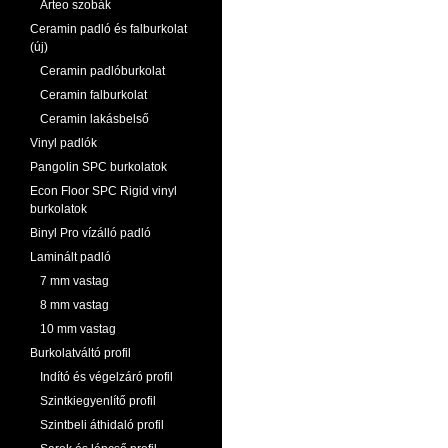
Arteo szobák
Ceramin padló és falburkolat
(új)
Ceramin padlóburkolat
Ceramin falburkolat
Ceramin lakásbelső
Vinyl padlók
Pangolin SPC burkolatok
Econ Floor SPC Rigid vinyl
burkolatok
Binyl Pro vízálló padló
Laminált padló
7 mm vastag
8 mm vastag
10 mm vastag
Burkolatváltó profil
Indító és végelzáró profil
Szintkiegyenlítő profil
Szintbeli áthidaló profil