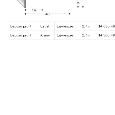
Lépcső profil
Ezüst
Egyrészes
2,7 m
14 035
Ft
Lépcső profil
Arany
Egyrészes
2,7 m
14 380
Ft