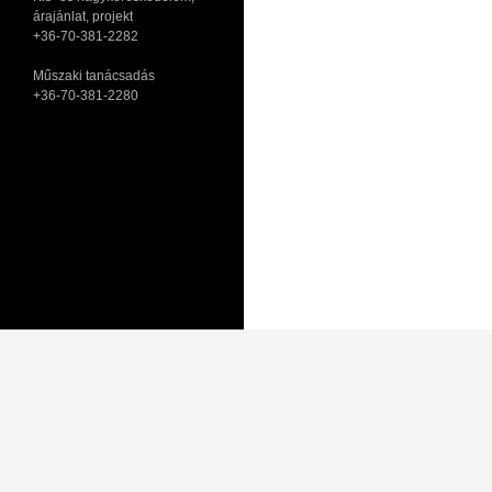
árajánlat, projekt
+36-70-381-2282
Műszaki tanácsadás
+36-70-381-2280
Adatkezelési tájékoztató
Általános Szerződési Feltételek