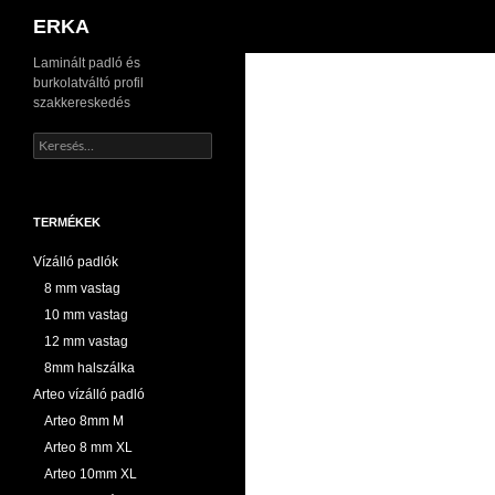
Keresés
ERKA
Kilépés
Laminált padló és
burkolatváltó profil
a
szakkereskedés
tartalomba
Keresés:
TERMÉKEK
Vízálló padlók
8 mm vastag
10 mm vastag
12 mm vastag
8mm halszálka
Arteo vízálló padló
Arteo 8mm M
Arteo 8 mm XL
Arteo 10mm XL