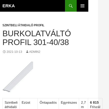
Kilépés
Keresés
ERKA
a
ELSŐDLEGES
tartalomba
MENÜ
SZINTBELI ÁTHIDALÓ PROFIL
BURKOLATVÁLTÓ
PROFIL 301-40/38
2021-10-13
ADMIN2
Szintbeli
Ezüst
Öntapadós
Egyrészes
2,7
6 815
áthidaló
m
Ft/szál