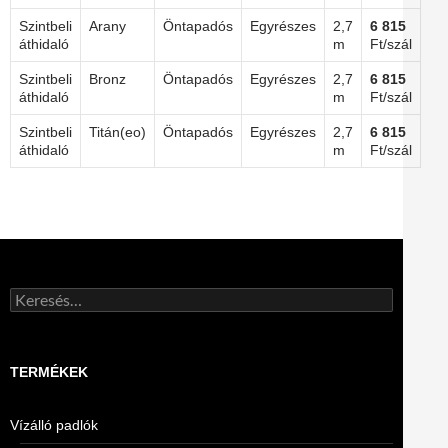
Szintbeli
Arany
Öntapadós
Egyrészes
2,7
6 815
áthidaló
m
Ft/szál
Szintbeli
Bronz
Öntapadós
Egyrészes
2,7
6 815
áthidaló
m
Ft/szál
Szintbeli
Titán(eo)
Öntapadós
Egyrészes
2,7
6 815
áthidaló
m
Ft/szál
Keresés:
TERMÉKEK
Vízálló padlók