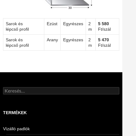
Sarok és
Ezüst
Egyrészes
2
5 580
lépcső profil
m
Ft/szál
Sarok és
Arany
Egyrészes
2
5 470
lépcső profil
m
Ft/szál
Keresés:
TERMÉKEK
Vízálló padlók