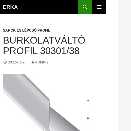
Kilépés
Keresés
ERKA
a
ELSŐDLEGES
tartalomba
MENÜ
SAROK ÉS LÉPCSŐ PROFIL
BURKOLATVÁLTÓ
PROFIL 30301/38
2022-01-25
ADMIN2