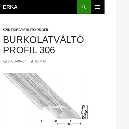
Kilépés
Keresés
ERKA
a
ELSŐDLEGES
tartalomba
MENÜ
SZINTKIEGYENLÍTŐ PROFIL
BURKOLATVÁLTÓ
PROFIL 306
2016-06-17
ADMIN