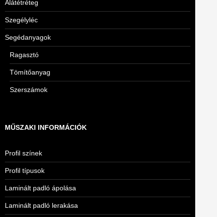
Alátétréteg
Szegélyléc
Segédanyagok
Ragasztó
Tömítőanyag
Szerszámok
MŰSZAKI INFORMÁCIÓK
Profil színek
Profil típusok
Laminált padló ápolása
Laminált padló lerakása