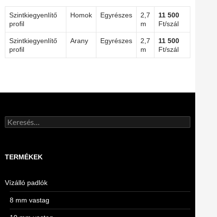
Szintkiegyenlítő
Homok
Egyrészes
2,7
11 500
profil
m
Ft/szál
Szintkiegyenlítő
Arany
Egyrészes
2,7
11 500
profil
m
Ft/szál
Keresés:
TERMÉKEK
Vízálló padlók
8 mm vastag