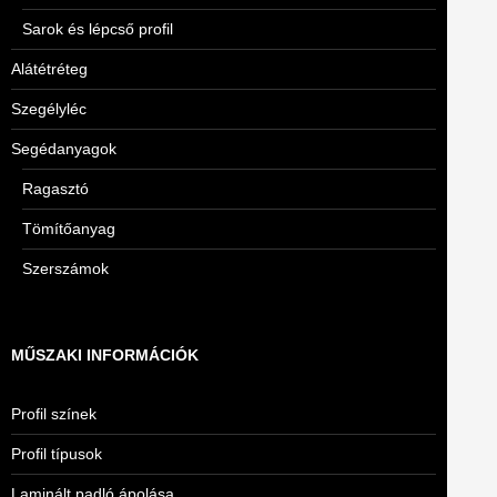
Sarok és lépcső profil
Alátétréteg
Szegélyléc
Segédanyagok
Ragasztó
Tömítőanyag
Szerszámok
MŰSZAKI INFORMÁCIÓK
Profil színek
Profil típusok
Laminált padló ápolása