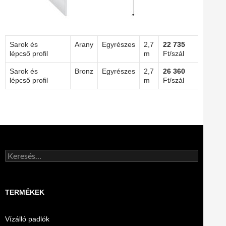
Sarok és
Arany
Egyrészes
2,7
22 735
lépcső profil
m
Ft/szál
Sarok és
Bronz
Egyrészes
2,7
26 360
lépcső profil
m
Ft/szál
Keresés:
TERMÉKEK
Vízálló padlók