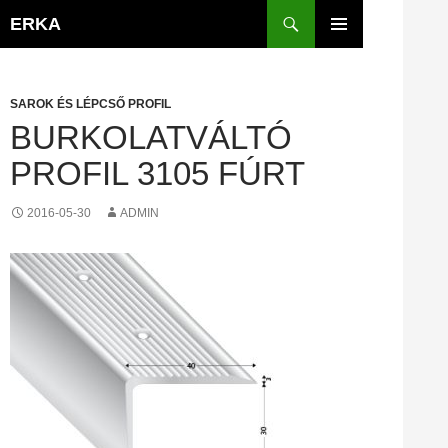
Kilépés
Keresés
ERKA
a
ELSŐDLEGES
tartalomba
MENÜ
SAROK ÉS LÉPCSŐ PROFIL
BURKOLATVÁLTÓ
PROFIL 3105 FÚRT
2016-05-30
ADMIN