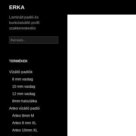
Keresés
ERKA
Kilépés
Laminált padló és
burkolatváltó profil
a
szakkereskedés
tartalomba
Keresés:
TERMÉKEK
Vízálló padlók
8 mm vastag
10 mm vastag
12 mm vastag
8mm halszálka
Arteo vízálló padló
Arteo 8mm M
Arteo 8 mm XL
Arteo 10mm XL