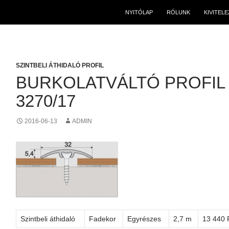
NYITÓLAP
RÓLUNK
KIVITEL
SZINTBELI ÁTHIDALÓ PROFIL
BURKOLATVÁLTÓ PROFIL
3270/17
2016-06-13
ADMIN
Szintbeli áthidaló
Fadekor
Egyrészes
2,7 m
13 440 F