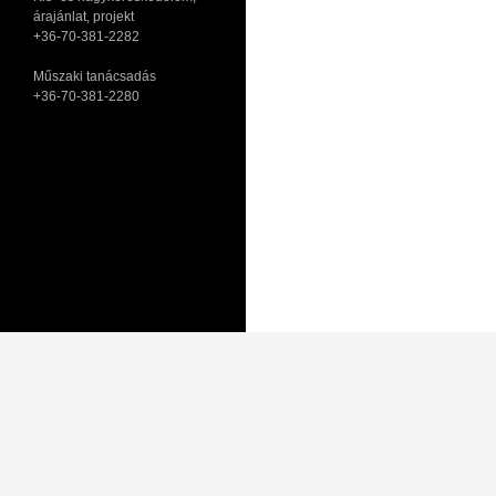
árajánlat, projekt
+36-70-381-2282
Műszaki tanácsadás
+36-70-381-2280
Adatkezelési tájékoztató
Általános Szerződési Feltételek