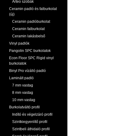
Arteo szobák
Ceramin padló és falburkolat
(új)
Ceramin padlóburkolat
Ceramin falburkolat
Ceramin lakásbelső
Vinyl padlók
Pangolin SPC burkolatok
Econ Floor SPC Rigid vinyl
burkolatok
Binyl Pro vízálló padló
Laminált padló
7 mm vastag
8 mm vastag
10 mm vastag
Burkolatváltó profil
Indító és végelzáró profil
Szintkiegyenlítő profil
Szintbeli áthidaló profil