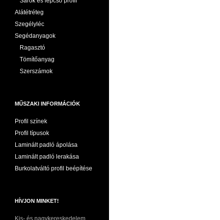
Sarok és lépcső profil
Alátétréteg
Szegélyléc
Segédanyagok
Ragasztó
Tömítőanyag
Szerszámok
MŰSZAKI INFORMÁCIÓK
Profil színek
Profil típusok
Laminált padló ápolása
Laminált padló lerakása
Burkolatváltó profil beépítése
HÍVJON MINKET!
Kis- és nagykereskedelem,