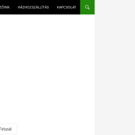
EZŐINK
HÁZHOZSZÁLLÍTÁS
KAPCSOLAT
t/szál