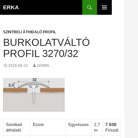
Kilépés
Keresés
ERKA
a
ELSŐDLEGES
tartalomba
MENÜ
SZINTBELI ÁTHIDALÓ PROFIL
BURKOLATVÁLTÓ
PROFIL 3270/32
2016-06-22
ADMIN
Szintbeli
Ezüst
Egyrészes
2,7
7 630
áthidaló
m
Ft/szál