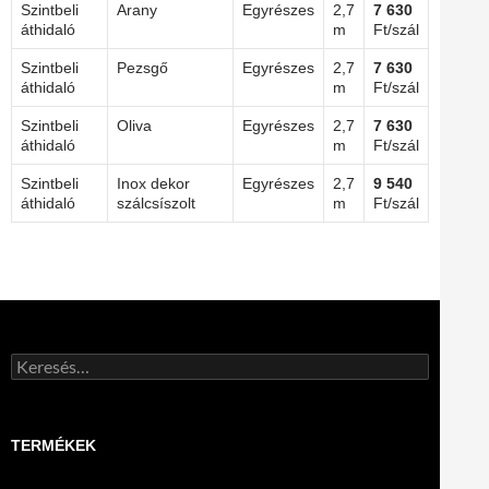
Szintbeli
Arany
Egyrészes
2,7
7 630
áthidaló
m
Ft/szál
Szintbeli
Pezsgő
Egyrészes
2,7
7 630
áthidaló
m
Ft/szál
Szintbeli
Oliva
Egyrészes
2,7
7 630
áthidaló
m
Ft/szál
Szintbeli
Inox dekor
Egyrészes
2,7
9 540
áthidaló
szálcsíszolt
m
Ft/szál
Keresés:
TERMÉKEK