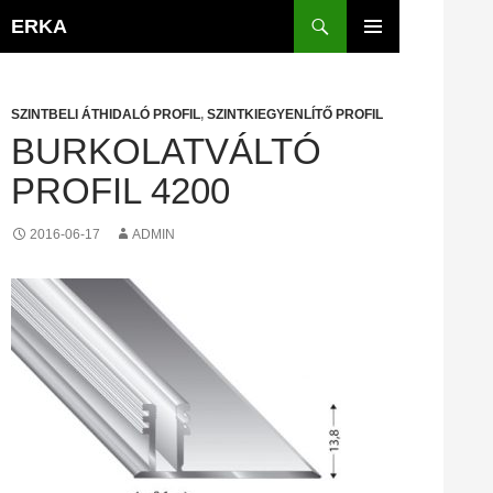
Kilépés
Keresés
ERKA
a
ELSŐDLEGES
tartalomba
MENÜ
SZINTBELI ÁTHIDALÓ PROFIL
,
SZINTKIEGYENLÍTŐ PROFIL
BURKOLATVÁLTÓ
PROFIL 4200
2016-06-17
ADMIN