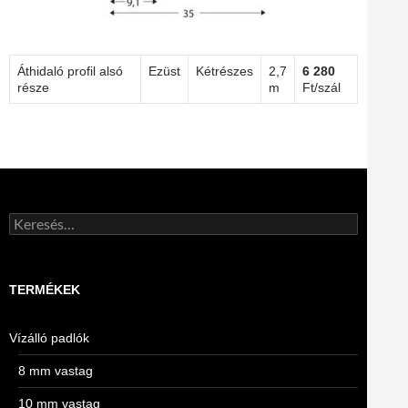
Áthidaló profil alsó
Ezüst
Kétrészes
2,7
6 280
része
m
Ft/szál
Keresés:
TERMÉKEK
Vízálló padlók
8 mm vastag
10 mm vastag