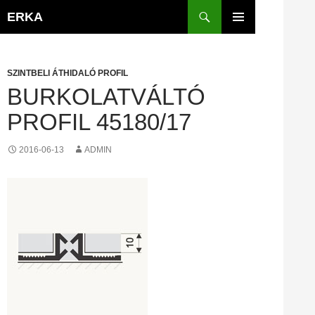
Kilépés
Keresés
ERKA
a
ELSŐDLEGES
tartalomba
MENÜ
SZINTBELI ÁTHIDALÓ PROFIL
BURKOLATVÁLTÓ
PROFIL 45180/17
2016-06-13
ADMIN