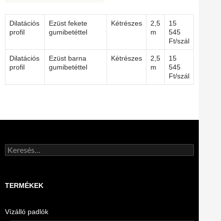
Dilatációs
Ezüst fekete
Kétrészes
2,5
15
profil
gumibetéttel
m
545
Ft/szál
Dilatációs
Ezüst barna
Kétrészes
2,5
15
profil
gumibetéttel
m
545
Ft/szál
Keresés:
TERMÉKEK
Vízálló padlók