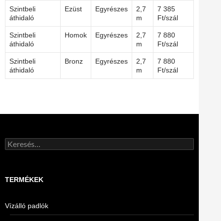
Szintbeli
Ezüst
Egyrészes
2,7
7 385
áthidaló
m
Ft/szál
Szintbeli
Homok
Egyrészes
2,7
7 880
áthidaló
m
Ft/szál
Szintbeli
Bronz
Egyrészes
2,7
7 880
áthidaló
m
Ft/szál
Keresés:
TERMÉKEK
Vízálló padlók