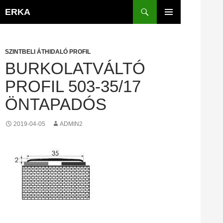
Kilépés
Keresés
ERKA
a
ELSŐDLEGES
tartalomba
MENÜ
SZINTBELI ÁTHIDALÓ PROFIL
BURKOLATVÁLTÓ
PROFIL 503-35/17
ÖNTAPADÓS
2019-04-05
ADMIN2