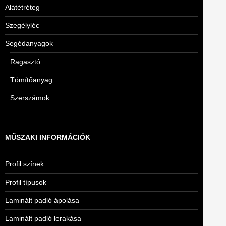
Alátétréteg
Szegélyléc
Segédanyagok
Ragasztó
Tömítőanyag
Szerszámok
MŰSZAKI INFORMÁCIÓK
Profil színek
Profil típusok
Laminált padló ápolása
Laminált padló lerakása