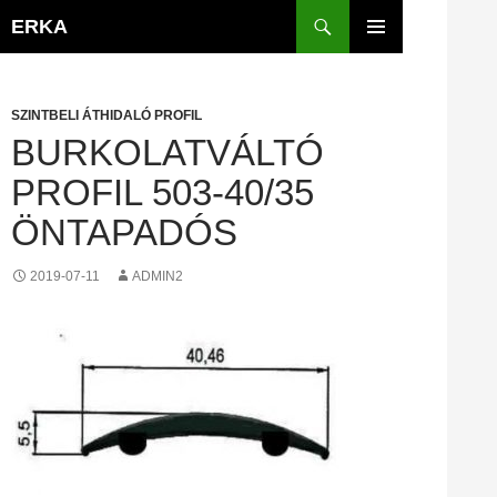
Kilépés
Keresés
ERKA
a
ELSŐDLEGES
tartalomba
MENÜ
SZINTBELI ÁTHIDALÓ PROFIL
BURKOLATVÁLTÓ
PROFIL 503-40/35
ÖNTAPADÓS
2019-07-11
ADMIN2