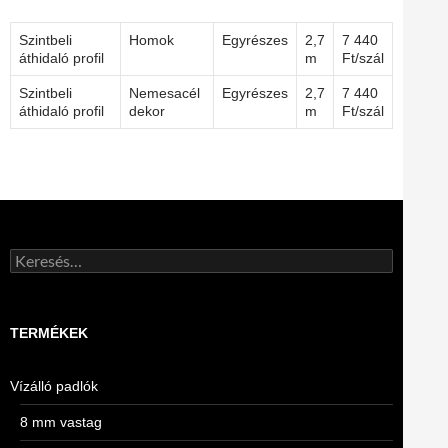
Szintbeli
Homok
Egyrészes
2,7
7 440
áthidaló profil
m
Ft/szál
Szintbeli
Nemesacél
Egyrészes
2,7
7 440
áthidaló profil
dekor
m
Ft/szál
Keresés:
TERMÉKEK
Vízálló padlók
8 mm vastag