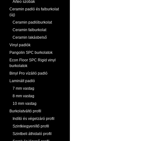
Arteo szobák
Ceramin padló és falburkolat
(új)
Ceramin padlóburkolat
Ceramin falburkolat
Ceramin lakásbelső
Vinyl padlók
Pangolin SPC burkolatok
Econ Floor SPC Rigid vinyl
burkolatok
Binyl Pro vízálló padló
Laminált padló
7 mm vastag
8 mm vastag
10 mm vastag
Burkolatváltó profil
Indító és végelzáró profil
Szintkiegyenlítő profil
Szintbeli áthidaló profil