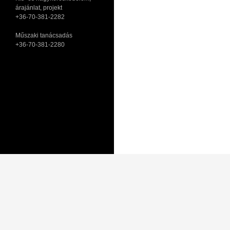
árajánlat, projekt
+36-70-381-2282
Műszaki tanácsadás
+36-70-381-2280
Adatkezelési tájékoztató
Általános Szerződési Feltételek