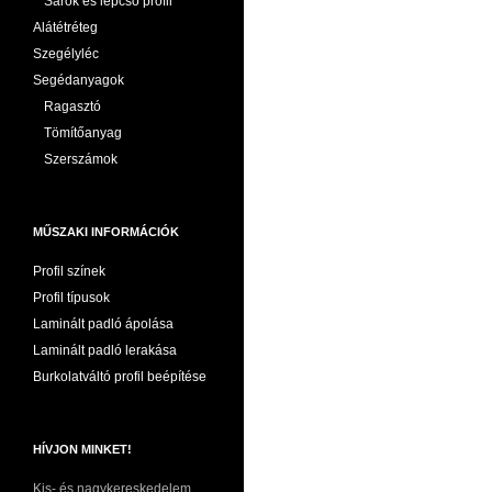
Sarok és lépcső profil
Alátétréteg
Szegélyléc
Segédanyagok
Ragasztó
Tömítőanyag
Szerszámok
MŰSZAKI INFORMÁCIÓK
Profil színek
Profil típusok
Laminált padló ápolása
Laminált padló lerakása
Burkolatváltó profil beépítése
HÍVJON MINKET!
Kis- és nagykereskedelem,