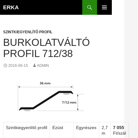
Kilépés
Keresés
ERKA
a
ELSŐDLEGES
tartalomba
MENÜ
SZINTKIEGYENLÍTŐ PROFIL
BURKOLATVÁLTÓ
PROFIL 712/38
2016-06-15
ADMIN
Szintkiegyenlítő profil
Ezüst
Egyrészes
2,7
7 055
m
Ft/szál