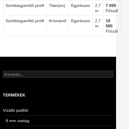
Szintkiegyenlítő profil
Titán(eo)
Egyrészes
2,7
7 055
m
Ft/szál
Szintkiegyenlítő profil
Krómacél
Egyrészes
2,7
19
m
585
Ft/szál
Keresés:
TERMÉKEK
Vízálló padlók
8 mm vastag