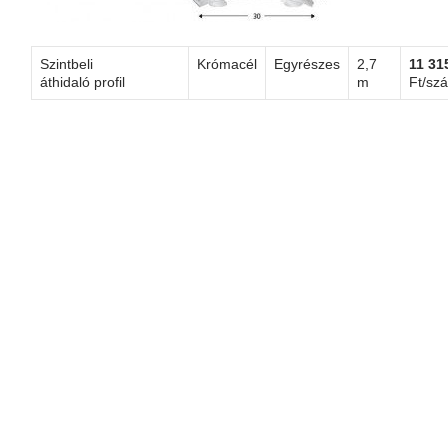
Szintbeli
Krómacél
Egyrészes
2,7
11 31
áthidaló profil
m
Ft/szá