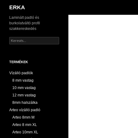
Keresés
ERKA
Kilépés
Laminált padló és
burkolatváltó profil
a
szakkereskedés
tartalomba
Keresés:
TERMÉKEK
Vízálló padlók
8 mm vastag
10 mm vastag
12 mm vastag
8mm halszálka
Arteo vízálló padló
Arteo 8mm M
Arteo 8 mm XL
Arteo 10mm XL