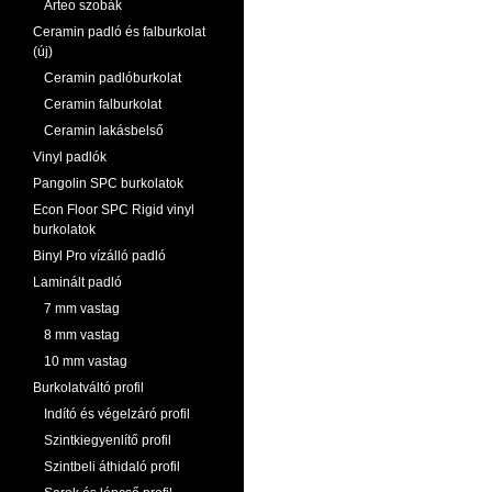
Arteo szobák
Ceramin padló és falburkolat
(új)
Ceramin padlóburkolat
Ceramin falburkolat
Ceramin lakásbelső
Vinyl padlók
Pangolin SPC burkolatok
Econ Floor SPC Rigid vinyl
burkolatok
Binyl Pro vízálló padló
Laminált padló
7 mm vastag
8 mm vastag
10 mm vastag
Burkolatváltó profil
Indító és végelzáró profil
Szintkiegyenlítő profil
Szintbeli áthidaló profil