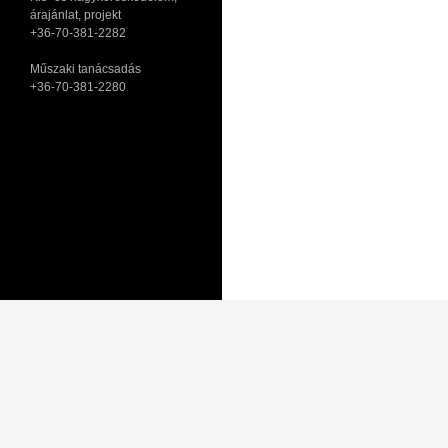
árajánlat, projekt
+36-70-381-2282
Műszaki tanácsadás
+36-70-381-2280
Adatkezelési tájékoztató
Általános Szerződési Feltételek