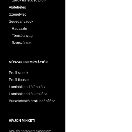
Sarok és lépcső profil
Alátétréteg
Szegélyléc
Segédanyagok
Ragasztó
Tömítőanyag
Szerszámok
MŰSZAKI INFORMÁCIÓK
Profil színek
Profil típusok
Laminált padló ápolása
Laminált padló lerakása
Burkolatváltó profil beépítése
HÍVJON MINKET!
Kis- és nagykereskedelem,