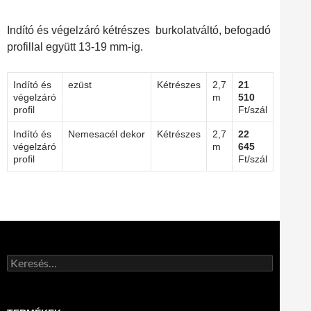
Indító és végelzáró kétrészes burkolatváltó, befogadó
profillal együtt 13-19 mm-ig.
Indító és
ezüst
Kétrészes
2,7
21
végelzáró
m
510
profil
Ft/szál
Indító és
Nemesacél dekor
Kétrészes
2,7
22
végelzáró
m
645
profil
Ft/szál
Keresés: