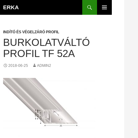
Kilépés
Keresés
ERKA
a
ELSŐDLEGES
tartalomba
MENÜ
INDÍTÓ ÉS VÉGELZÁRÓ PROFIL
BURKOLATVÁLTÓ
PROFIL TF 52A
2018-06-25
ADMIN2