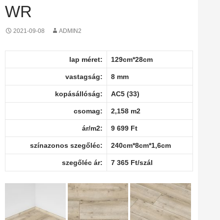
WR
2021-09-08
ADMIN2
lap méret:
129cm*28cm
vastagság:
8 mm
kopásállóság:
AC5 (33)
csomag:
2,158 m2
ár/m2:
9 699 Ft
színazonos szegőléc:
240cm*8cm*1,6cm
szegőléc ár:
7 365 Ft/szál