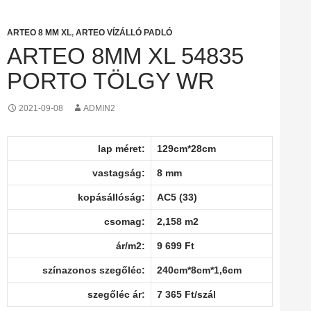
ARTEO 8 MM XL
,
ARTEO VÍZÁLLÓ PADLÓ
ARTEO 8MM XL 54835
PORTO TÖLGY WR
2021-09-08
ADMIN2
lap méret:
129cm*28cm
vastagság:
8 mm
kopásállóság:
AC5 (33)
csomag:
2,158 m2
ár/m2:
9 699 Ft
színazonos szegőléc:
240cm*8cm*1,6cm
szegőléc ár:
7 365 Ft/szál