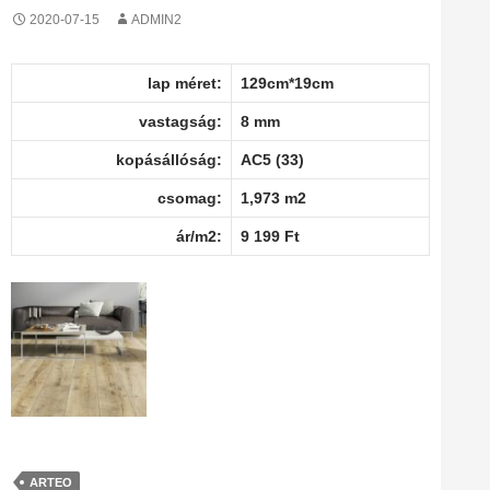
2020-07-15
ADMIN2
lap méret:
129cm*19cm
vastagság:
8 mm
kopásállóság:
AC5 (33)
csomag:
1,973 m2
ár/m2:
9 199 Ft
ARTEO