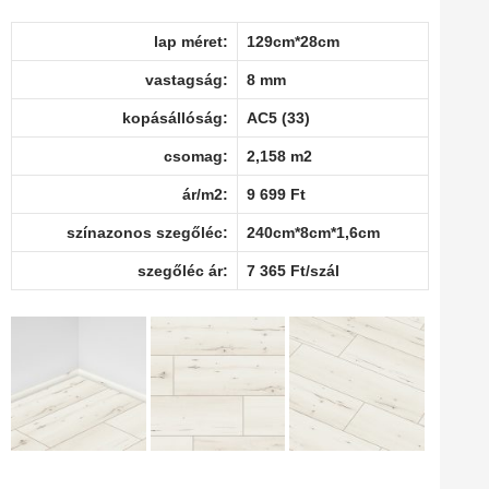
lap méret:
129cm*28cm
vastagság:
8 mm
kopásállóság:
AC5 (33)
csomag:
2,158 m2
ár/m2:
9 699 Ft
színazonos szegőléc:
240cm*8cm*1,6cm
szegőléc ár:
7 365 Ft/szál