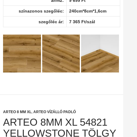
ár/m2:
9 699 Ft
színazonos szegőléc:
240cm*8cm*1,6cm
szegőléc ár:
7 365 Ft/szál
ARTEO 8 MM XL
,
ARTEO VÍZÁLLÓ PADLÓ
ARTEO 8MM XL 54821
YELLOWSTONE TÖLGY