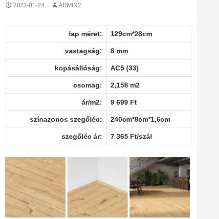
2023-01-24
ADMIN2
lap méret:
129cm*28cm
vastagság:
8 mm
kopásállóság:
AC5 (33)
csomag:
2,158 m2
ár/m2:
9 699 Ft
színazonos szegőléc:
240cm*8cm*1,6cm
szegőléc ár:
7 365 Ft/szál