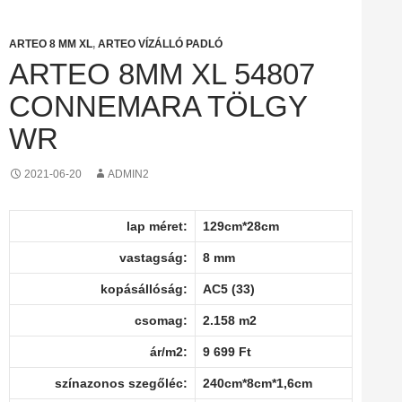
ARTEO 8 MM XL
,
ARTEO VÍZÁLLÓ PADLÓ
ARTEO 8MM XL 54807
CONNEMARA TÖLGY
WR
2021-06-20
ADMIN2
lap méret:
129cm*28cm
vastagság:
8 mm
kopásállóság:
AC5 (33)
csomag:
2.158 m2
ár/m2:
9 699 Ft
színazonos szegőléc:
240cm*8cm*1,6cm