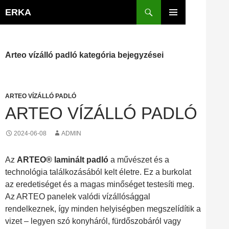
Kilépés
Keresés
ERKA
a
ELSŐDLEGES
tartalomba
MENÜ
Arteo vízálló padló kategória bejegyzései
ARTEO VÍZÁLLÓ PADLÓ
ARTEO VÍZÁLLÓ PADLÓ
2024-06-08
ADMIN
Az
ARTEO® laminált padló
a művészet és a
technológia találkozásából kelt életre. Ez a burkolat
az eredetiséget és a magas minőséget testesíti meg.
Az ARTEO panelek valódi vízállósággal
rendelkeznek, így minden helyiségben megszelídítik a
vizet – legyen szó konyháról, fürdőszobáról vagy