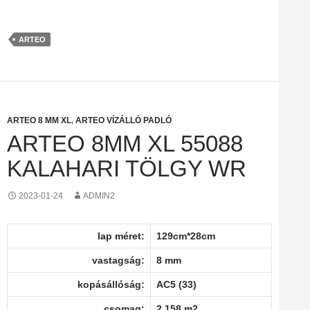
ARTEO
ARTEO 8 MM XL
,
ARTEO VÍZÁLLÓ PADLÓ
ARTEO 8MM XL 55088
KALAHARI TÖLGY WR
2023-01-24
ADMIN2
lap méret:
129cm*28cm
vastagság:
8 mm
kopásállóság:
AC5 (33)
csomag:
2,158 m2