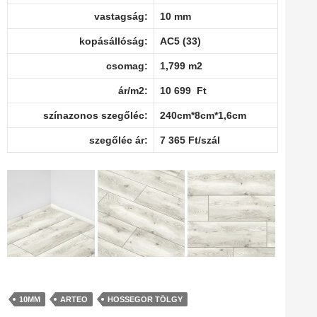
vastagság:
10 mm
kopásállóság:
AC5 (33)
csomag:
1,799 m2
ár/m2:
10 699 Ft
színazonos szegőléc:
240cm*8cm*1,6cm
szegőléc ár:
7 365 Ft/szál
10MM
ARTEO
HOSSEGOR TÖLGY