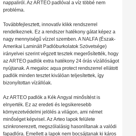
nappaliról. Az ARTEO padlóval a víz többé nem
probléma.
Továbbfejlesztett, innovatív klikk rendszerrel
rendelkeznek. Ez a rendszer hatékony gátat képez a
nagy mennyiségű vízzel szemben. A NALFA (Észak-
Amerikai Laminált Padlóburkolatok Szövetsége)
irányelvei szerint végzett tesztek megerősítették, hogy
az ARTEO padlók extra hatékony 24 órás vízállóságot
nyújtanak. A megaloc aqua protect rendszerrel ellátott
padlók minden tesztet kiválóan teljesítettek, így
bizonyítottan vízállóak.
Az ARTEO padlók a Kék Angyal minősítést is
elnyerték. Ez az eredeti és legsikeresebb
környezetvédelmi jelölés a világon, ami német
minőséget képvisel. Az Arteo lapok felülete
szinkronerezett, megszólalásig hasonlítanak a valódi
fapadlóra. Emellett a lapok nem bocsájtanak ki káros