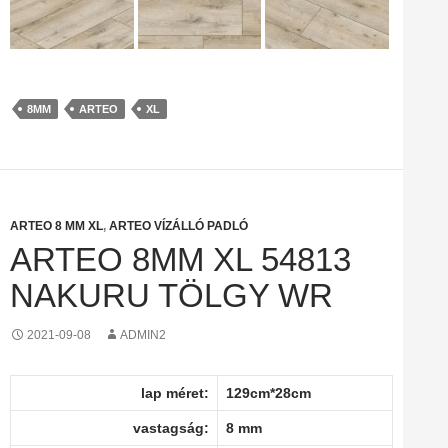
8MM
ARTEO
XL
ARTEO 8 MM XL
,
ARTEO VÍZÁLLÓ PADLÓ
ARTEO 8MM XL 54813
NAKURU TÖLGY WR
2021-09-08
ADMIN2
lap méret:
129cm*28cm
vastagság:
8 mm