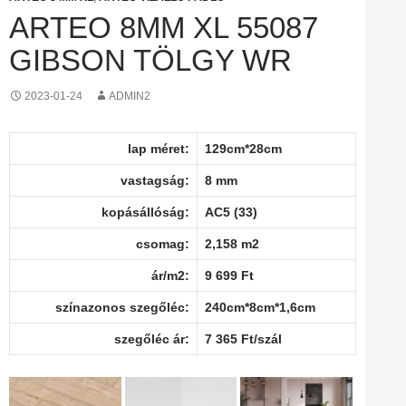
ARTEO 8MM XL 55087
GIBSON TÖLGY WR
2023-01-24
ADMIN2
lap méret:
129cm*28cm
vastagság:
8 mm
kopásállóság:
AC5 (33)
csomag:
2,158 m2
ár/m2:
9 699 Ft
színazonos szegőléc:
240cm*8cm*1,6cm
szegőléc ár:
7 365 Ft/szál