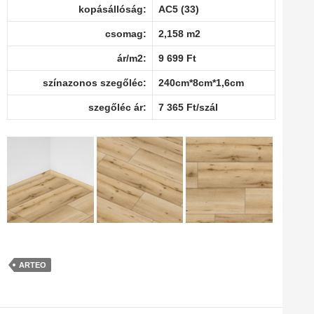
kopásállóság:
AC5 (33)
csomag:
2,158 m2
ár/m2:
9 699 Ft
színazonos szegőléc:
240cm*8cm*1,6cm
szegőléc ár:
7 365 Ft/szál
ARTEO