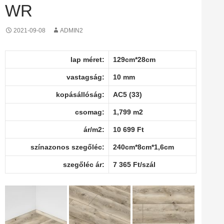
WR
2021-09-08
ADMIN2
lap méret:
129cm*28cm
vastagság:
10 mm
kopásállóság:
AC5 (33)
csomag:
1,799 m2
ár/m2:
10 699 Ft
színazonos szegőléc:
240cm*8cm*1,6cm
szegőléc ár:
7 365 Ft/szál