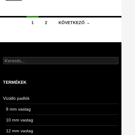
Bejegyzések
1
2
KÖVETKEZŐ →
navigációja
Keresés:
TERMÉKEK
Vízálló padlók
8 mm vastag
10 mm vastag
12 mm vastag