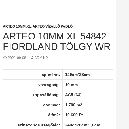
ARTEO 10MM XL
,
ARTEO VÍZÁLLÓ PADLÓ
ARTEO 10MM XL 54842
FIORDLAND TÖLGY WR
2021-09-08
ADMIN2
lap méret:
129cm*28cm
vastagság:
10 mm
kopásállóság:
AC5 (33)
csomag:
1,799 m2
ár/m2:
10 699 Ft
színazonos szegőléc:
240cm*8cm*1,6cm