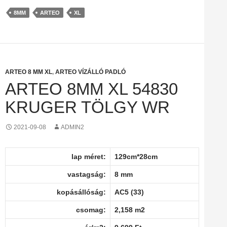
8MM
ARTEO
XL
ARTEO 8 MM XL
,
ARTEO VÍZÁLLÓ PADLÓ
ARTEO 8MM XL 54830
KRUGER TÖLGY WR
2021-09-08
ADMIN2
lap méret:
129cm*28cm
vastagság:
8 mm
kopásállóság:
AC5 (33)
csomag:
2,158 m2