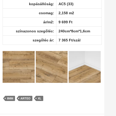
kopásállóság:
AC5 (33)
csomag:
2,158 m2
ár/m2:
9 699 Ft
színazonos szegőléc:
240cm*8cm*1,6cm
szegőléc ár:
7 365 Ft/szál
8MM
ARTEO
XL