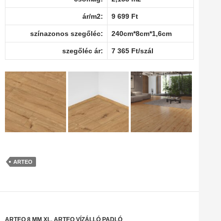
ár/m2:
9 699 Ft
színazonos szegőléc:
240cm*8cm*1,6cm
szegőléc ár:
7 365 Ft/szál
ARTEO
ARTEO 8 MM XL
,
ARTEO VÍZÁLLÓ PADLÓ