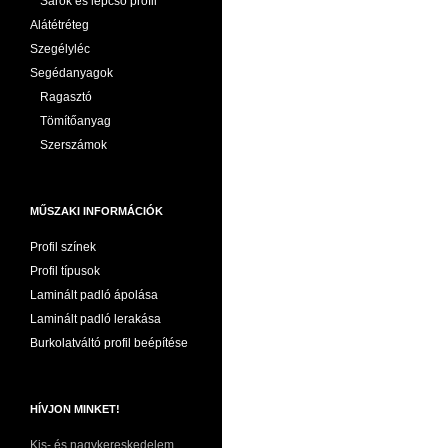
Sarok és lépcső profil
Alátétréteg
Szegélyléc
Segédanyagok
Ragasztó
Tömítőanyag
Szerszámok
MŰSZAKI INFORMÁCIÓK
Profil színek
Profil típusok
Laminált padló ápolása
Laminált padló lerakása
Burkolatváltó profil beépítése
HÍVJON MINKET!
Kis- és nagykereskedelem,