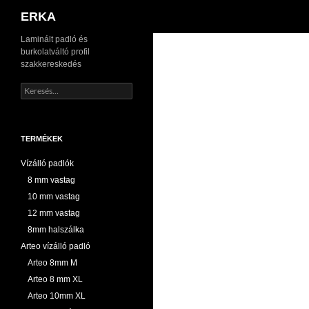
Keresés
ERKA
Kilépés
Laminált padló és
burkolatváltó profil
a
szakkereskedés
tartalomba
Keresés:
TERMÉKEK
Vízálló padlók
8 mm vastag
10 mm vastag
12 mm vastag
8mm halszálka
Arteo vízálló padló
Arteo 8mm M
Arteo 8 mm XL
Arteo 10mm XL