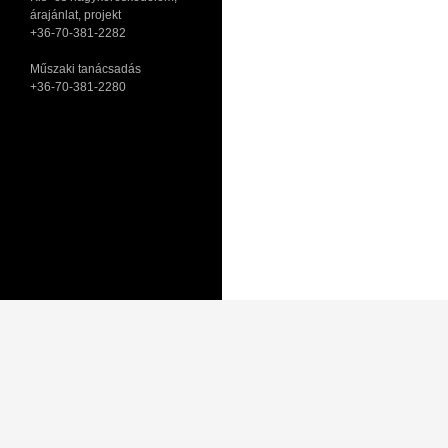
árajánlat, projekt
+36-70-381-2282
Műszaki tanácsadás
+36-70-381-2280
Adatkezelési tájékoztató
Általános Szerződési Feltételek