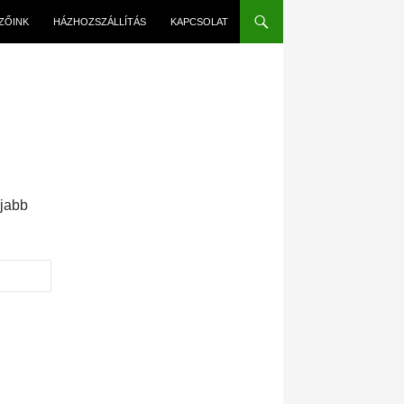
EZŐINK
HÁZHOZSZÁLLÍTÁS
KAPCSOLAT
újabb