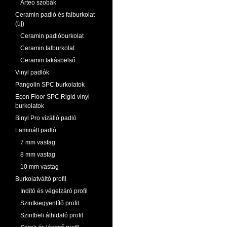
Arteo szobák
Ceramin padló és falburkolat
(új)
Ceramin padlóburkolat
Ceramin falburkolat
Ceramin lakásbelső
Vinyl padlók
Pangolin SPC burkolatok
Econ Floor SPC Rigid vinyl
burkolatok
Binyl Pro vízálló padló
Laminált padló
7 mm vastag
8 mm vastag
10 mm vastag
Burkolatváltó profil
Indító és végelzáró profil
Szintkiegyenlítő profil
Szintbeli áthidaló profil