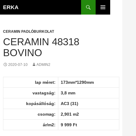
Kilépés
Keresés
ERKA
a
ELSŐDLEGES
tartalomba
MENÜ
CERAMIN PADLÓBURKOLAT
CERAMIN 48318
BOVINO
2020-07-10
ADMIN2
lap méret:
173mm*1290mm
vastagság:
3,8 mm
kopásállóság:
AC3 (31)
csomag:
2,901 m2
ár/m2:
9 999 Ft