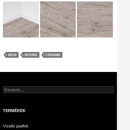
48318
BOVINO
CERAMIN
Keresés:
TERMÉKEK
Vízálló padlók