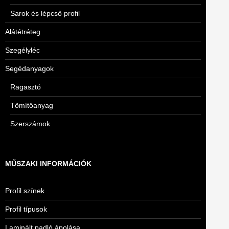
Sarok és lépcső profil
Alátétréteg
Szegélyléc
Segédanyagok
Ragasztó
Tömítőanyag
Szerszámok
MŰSZAKI INFORMÁCIÓK
Profil színek
Profil típusok
Laminált padló ápolása