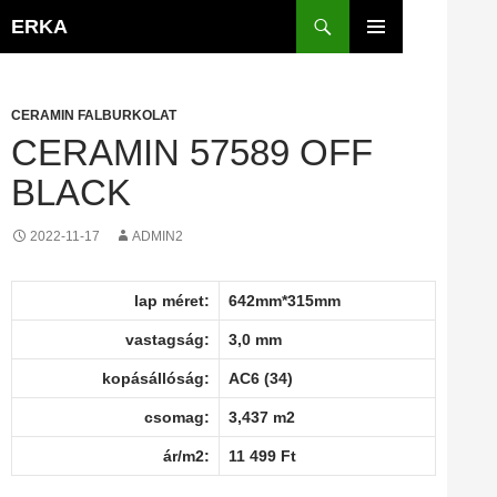
Kilépés
Keresés
ERKA
a
ELSŐDLEGES
tartalomba
MENÜ
CERAMIN FALBURKOLAT
CERAMIN 57589 OFF
BLACK
2022-11-17
ADMIN2
lap méret:
642mm*315mm
vastagság:
3,0 mm
kopásállóság:
AC6 (34)
csomag:
3,437 m2
ár/m2:
11 499 Ft