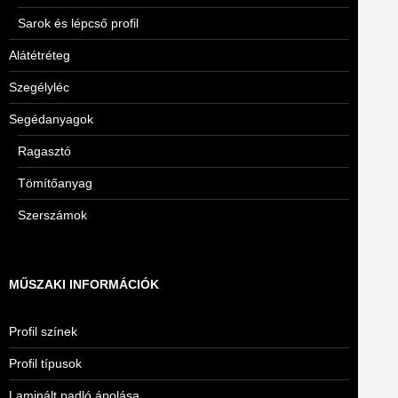
Sarok és lépcső profil
Alátétréteg
Szegélyléc
Segédanyagok
Ragasztó
Tömítőanyag
Szerszámok
MŰSZAKI INFORMÁCIÓK
Profil színek
Profil típusok
Laminált padló ápolása