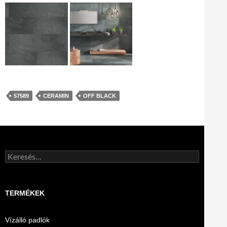
57589
CERAMIN
OFF BLACK
Keresés:
TERMÉKEK
Vízálló padlók