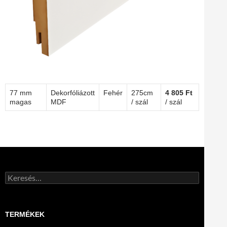
77 mm
Dekorfóliázott
Fehér
275cm
4 805 Ft
magas
MDF
/ szál
/ szál
Keresés:
TERMÉKEK