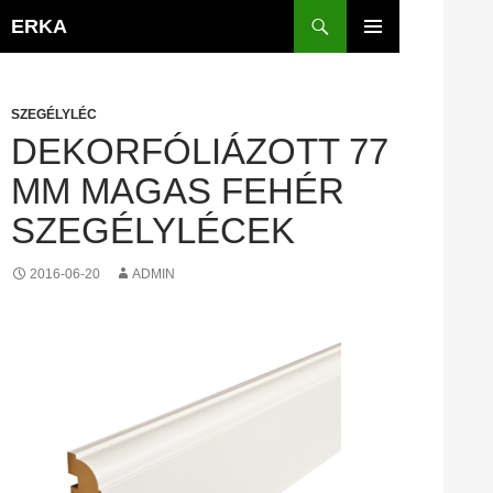
Kilépés
Keresés
ERKA
a
ELSŐDLEGES
tartalomba
MENÜ
SZEGÉLYLÉC
DEKORFÓLIÁZOTT 77
MM MAGAS FEHÉR
SZEGÉLYLÉCEK
2016-06-20
ADMIN