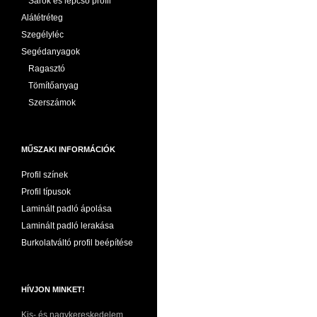
Sarok és lépcső profil
Alátétréteg
Szegélyléc
Segédanyagok
Ragasztó
Tömítőanyag
Szerszámok
MŰSZAKI INFORMÁCIÓK
Profil színek
Profil típusok
Laminált padló ápolása
Laminált padló lerakása
Burkolatváltó profil beépítése
HÍVJON MINKET!
Kis- és nagykereskedelem,