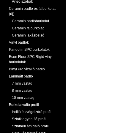
Arteo szobák
Ceramin padló és falburkolat
(új)
Ceramin padlóburkolat
Ceramin falburkolat
Ceramin lakásbelső
Vinyl padlók
Pangolin SPC burkolatok
Econ Floor SPC Rigid vinyl
burkolatok
Binyl Pro vízálló padló
Laminált padló
7 mm vastag
8 mm vastag
10 mm vastag
Burkolatváltó profil
Indító és végelzáró profil
Szintkiegyenlítő profil
Szintbeli áthidaló profil