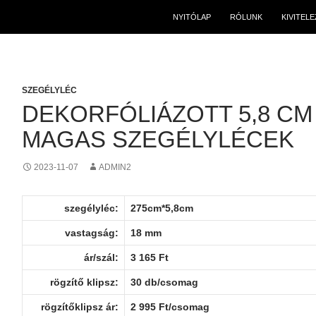
NYITÓLAP
RÓLUNK
KIVITEL
SZEGÉLYLÉC
DEKORFÓLIÁZOTT 5,8 CM
MAGAS SZEGÉLYLÉCEK
2023-11-07
ADMIN2
szegélyléc:
275cm*5,8cm
vastagság:
18 mm
ár/szál:
3 165 Ft
rögzítő klipsz:
30 db/csomag
rögzítőklipsz ár:
2 995 Ft/csomag