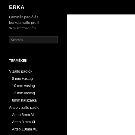
Keresés
ERKA
Kilépés
Laminált padló és
burkolatváltó profil
a
szakkereskedés
tartalomba
Keresés:
TERMÉKEK
Vízálló padlók
8 mm vastag
10 mm vastag
12 mm vastag
8mm halszálka
Arteo vízálló padló
Arteo 8mm M
Arteo 8 mm XL
Arteo 10mm XL