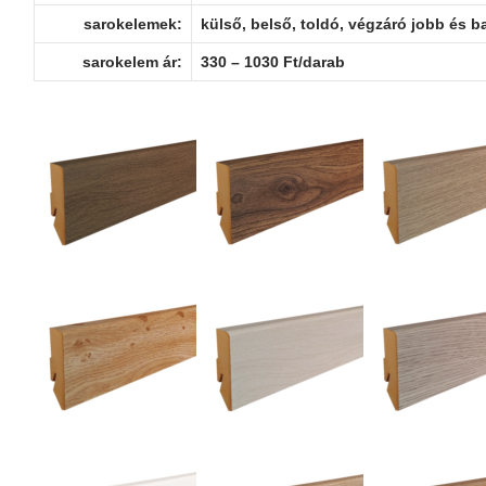
sarokelemek:
külső, belső, toldó, végzáró jobb és b
sarokelem ár:
330 – 1030 Ft/darab