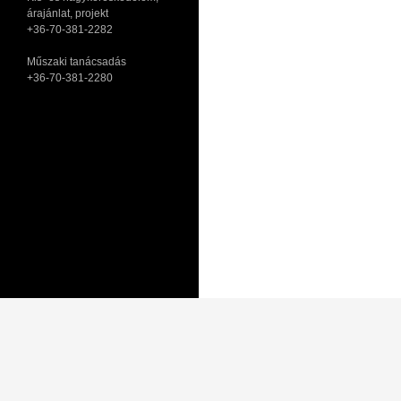
árajánlat, projekt
+36-70-381-2282
Műszaki tanácsadás
+36-70-381-2280
Adatkezelési tájékoztató