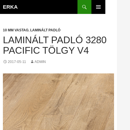
Kilépés
Keresés
ERKA
a
ELSŐDLEGES
tartalomba
MENÜ
10 MM VASTAG
,
LAMINÁLT PADLÓ
LAMINÁLT PADLÓ 3280
PACIFIC TÖLGY V4
2017-05-11
ADMIN