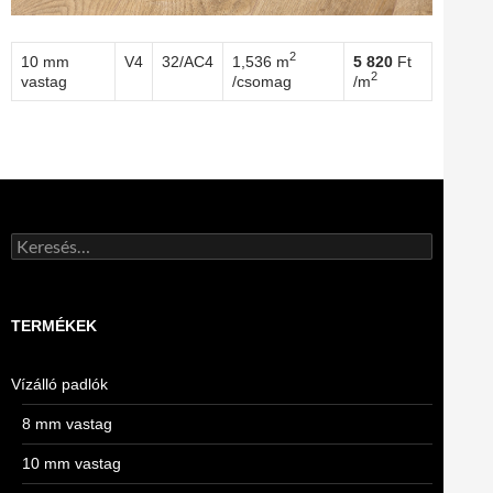
2
10 mm
V4
32/AC4
1,536 m
5 820
Ft
2
vastag
/csomag
/m
Keresés:
TERMÉKEK
Vízálló padlók
8 mm vastag
10 mm vastag