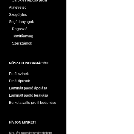
Sarok és lépcső profil
Alátétréteg
Szegélyléc
Segédanyagok
Ragasztó
Tömítőanyag
Szerszámok
MŰSZAKI INFORMÁCIÓK
Profil színek
Profil típusok
Laminált padló ápolása
Laminált padló lerakása
Burkolatváltó profil beépítése
HÍVJON MINKET!
Kis- és nagykereskedelem,