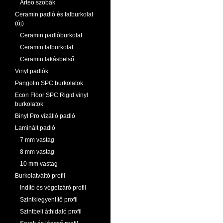
Arteo szobák
Ceramin padló és falburkolat
(új)
Ceramin padlóburkolat
Ceramin falburkolat
Ceramin lakásbelső
Vinyl padlók
Pangolin SPC burkolatok
Econ Floor SPC Rigid vinyl
burkolatok
Binyl Pro vízálló padló
Laminált padló
7 mm vastag
8 mm vastag
10 mm vastag
Burkolatváltó profil
Indító és végelzáró profil
Szintkiegyenlítő profil
Szintbeli áthidaló profil