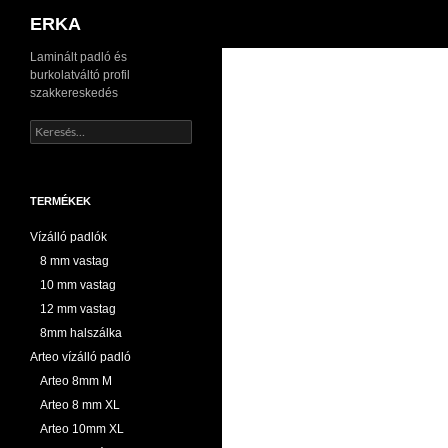
Keresés
ERKA
Kilépés
Laminált padló és
burkolatváltó profil
a
szakkereskedés
tartalomba
Keresés:
TERMÉKEK
Vízálló padlók
8 mm vastag
10 mm vastag
12 mm vastag
8mm halszálka
Arteo vízálló padló
Arteo 8mm M
Arteo 8 mm XL
Arteo 10mm XL