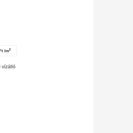
2
Ft /m
 vízálló