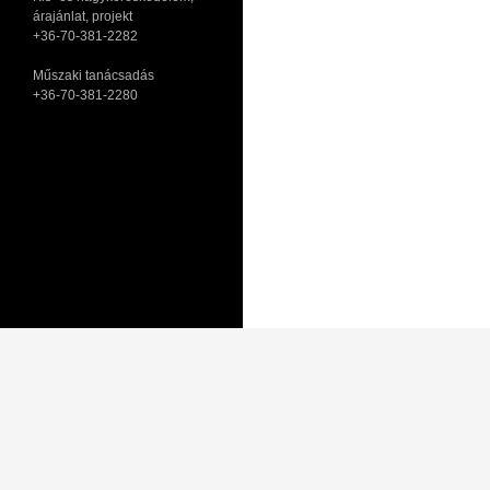
árajánlat, projekt
+36-70-381-2282
Műszaki tanácsadás
+36-70-381-2280
Adatkezelési tájékoztató
Általános Szerződési Feltételek