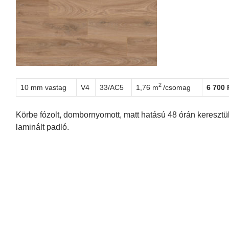
2
10 mm vastag
V4
33/AC5
1,76 m
/csomag
6 700 
Körbe fózolt, dombornyomott, matt hatású 48 órán keresztül
laminált padló.