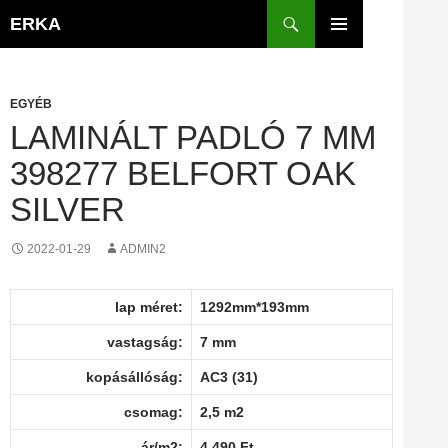
Kilépés
Keresés
ERKA
a
ELSŐDLEGES
tartalomba
MENÜ
EGYÉB
LAMINÁLT PADLÓ 7 MM
398277 BELFORT OAK
SILVER
2022-01-29
ADMIN2
lap méret:
1292mm*193mm
vastagság:
7 mm
kopásállóság:
AC3 (31)
csomag:
2,5 m2
ár/m2:
4 490 Ft