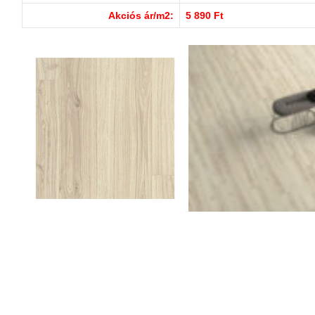
Akciós ár/m2:
5 890 Ft