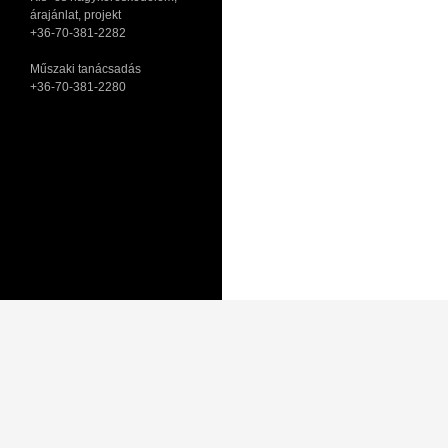
árajánlat, projekt
+36-70-381-2282
Műszaki tanácsadás
+36-70-381-2280
Adatkezelési tájékoztató
Általános Szerződési Feltételek