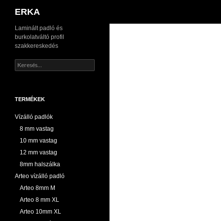
Keresés
ERKA
Kilépés
Laminált padló és
burkolatváltó profil
a
szakkereskedés
tartalomba
Keresés:
TERMÉKEK
Vízálló padlók
8 mm vastag
10 mm vastag
12 mm vastag
8mm halszálka
Arteo vízálló padló
Arteo 8mm M
Arteo 8 mm XL
Arteo 10mm XL