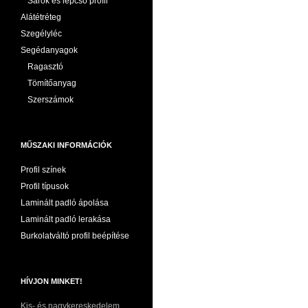
Sarok és lépcső profil
Alátétréteg
Szegélyléc
Segédanyagok
Ragasztó
Tömítőanyag
Szerszámok
MŰSZAKI INFORMÁCIÓK
Profil színek
Profil típusok
Laminált padló ápolása
Laminált padló lerakása
Burkolatváltó profil beépítése
HÍVJON MINKET!
Kis- és nagykereskedelem,