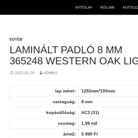
NYITÓLAP
RÓLUNK
KIVITEL
EGYÉB
LAMINÁLT PADLÓ 8 MM
365248 WESTERN OAK LI
2022-01-29
ADMIN2
lap méret:
1292mm*193mm
vastagság:
8 mm
kopásállóság:
AC3 (31)
csomag:
1,99 m2
ár/m2:
5 990 Ft