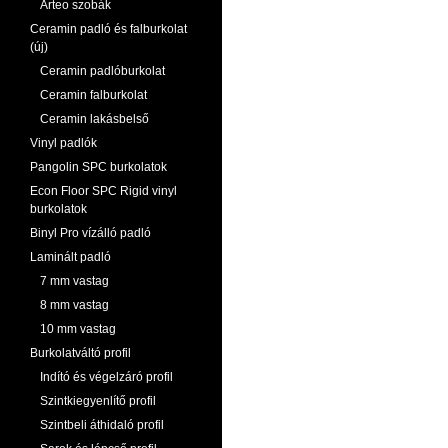
Arteo szobák
Ceramin padló és falburkolat
(új)
Ceramin padlóburkolat
Ceramin falburkolat
Ceramin lakásbelső
Vinyl padlók
Pangolin SPC burkolatok
Econ Floor SPC Rigid vinyl
burkolatok
Binyl Pro vízálló padló
Laminált padló
7 mm vastag
8 mm vastag
10 mm vastag
Burkolatváltó profil
Indító és végelzáró profil
Szintkiegyenlítő profil
Szintbeli áthidaló profil