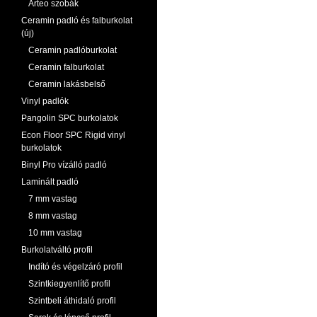
Arteo szobák
Ceramin padló és falburkolat
(új)
Ceramin padlóburkolat
Ceramin falburkolat
Ceramin lakásbelső
Vinyl padlók
Pangolin SPC burkolatok
Econ Floor SPC Rigid vinyl
burkolatok
Binyl Pro vízálló padló
Laminált padló
7 mm vastag
8 mm vastag
10 mm vastag
Burkolatváltó profil
Indító és végelzáró profil
Szintkiegyenlítő profil
Szintbeli áthidaló profil