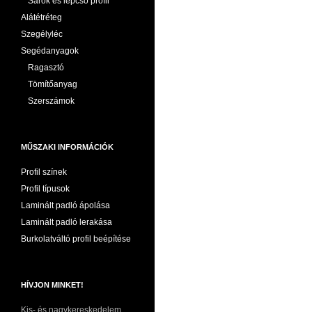
Sarok és lépcső profil
Alátétréteg
Szegélyléc
Segédanyagok
Ragasztó
Tömítőanyag
Szerszámok
MŰSZAKI INFORMÁCIÓK
Profil színek
Profil típusok
Laminált padló ápolása
Laminált padló lerakása
Burkolatváltó profil beépítése
HÍVJON MINKET!
Kis- és nagykereskedelem,