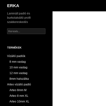
Keresés
ERKA
Kilépés
Laminált padló és
burkolatváltó profil
a
szakkereskedés
tartalomba
Keresés:
TERMÉKEK
Vízálló padlók
8 mm vastag
10 mm vastag
12 mm vastag
8mm halszálka
Arteo vízálló padló
Arteo 8mm M
Arteo 8 mm XL
Arteo 10mm XL