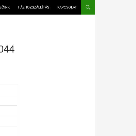
EZŐINK
HÁZHOZSZÁLLÍTÁS
KAPCSOLAT
044