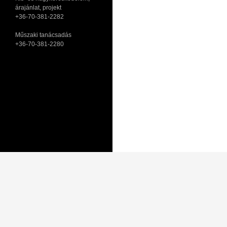
árajánlat, projekt
+36-70-381-2282
Műszaki tanácsadás
+36-70-381-2280
Adatkezelési tájékoztató
Általános Szerződési Feltételek