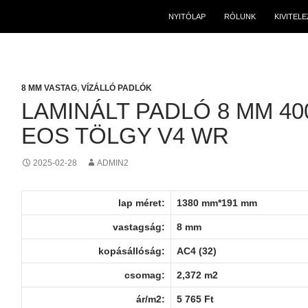
NYITÓLAP
RÓLUNK
KIVITEL
8 MM VASTAG
,
VÍZÁLLÓ PADLÓK
LAMINÁLT PADLÓ 8 MM 40
EOS TÖLGY V4 WR
2025-02-28
ADMIN2
lap méret:
1380 mm*191 mm
vastagság:
8 mm
kopásállóság:
AC4 (32)
csomag:
2,372 m2
ár/m2:
5 765 Ft