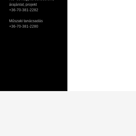
árajánlat, projekt
+36-70-381-2282
Műszaki tanácsadás
+36-70-381-2280
Adatkezelési tájékoztató
Általános Szerződési Feltételek