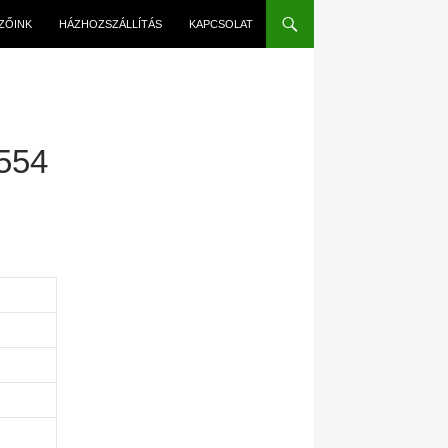
EZŐINK
HÁZHOZSZÁLLÍTÁS
KAPCSOLAT
554