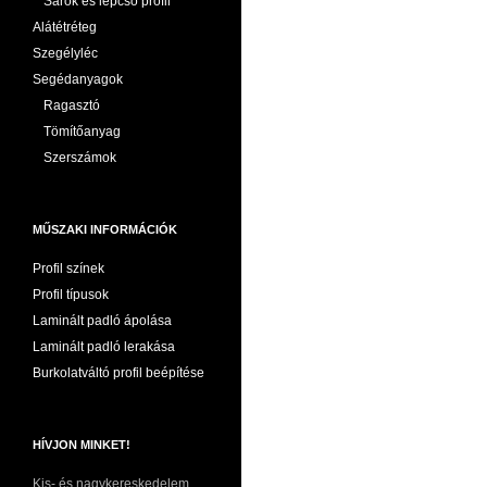
Sarok és lépcső profil
Alátétréteg
Szegélyléc
Segédanyagok
Ragasztó
Tömítőanyag
Szerszámok
MŰSZAKI INFORMÁCIÓK
Profil színek
Profil típusok
Laminált padló ápolása
Laminált padló lerakása
Burkolatváltó profil beépítése
HÍVJON MINKET!
Kis- és nagykereskedelem,