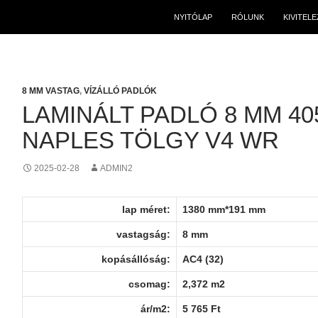
NYITÓLAP
RÓLUNK
KIVITEL
8 MM VASTAG
,
VÍZÁLLÓ PADLÓK
LAMINÁLT PADLÓ 8 MM 40
NAPLES TÖLGY V4 WR
2025-02-28
ADMIN2
lap méret:
1380 mm*191 mm
vastagság:
8 mm
kopásállóság:
AC4 (32)
csomag:
2,372 m2
ár/m2:
5 765 Ft