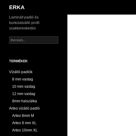
Keresés
ERKA
Kilépés
Laminált padló és
burkolatváltó profil
a
szakkereskedés
tartalomba
Keresés:
TERMÉKEK
Vízálló padlók
8 mm vastag
10 mm vastag
12 mm vastag
8mm halszálka
Arteo vízálló padló
Arteo 8mm M
Arteo 8 mm XL
Arteo 10mm XL