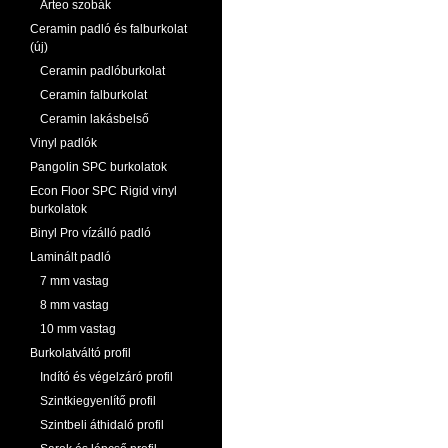
Arteo szobák
Ceramin padló és falburkolat
(új)
Ceramin padlóburkolat
Ceramin falburkolat
Ceramin lakásbelső
Vinyl padlók
Pangolin SPC burkolatok
Econ Floor SPC Rigid vinyl
burkolatok
Binyl Pro vízálló padló
Laminált padló
7 mm vastag
8 mm vastag
10 mm vastag
Burkolatváltó profil
Indító és végelzáró profil
Szintkiegyenlítő profil
Szintbeli áthidaló profil