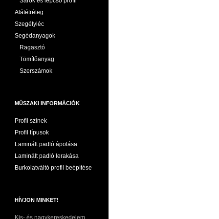
Sarok és lépcső profil
Alátétréteg
Szegélyléc
Segédanyagok
Ragasztó
Tömítőanyag
Szerszámok
MŰSZAKI INFORMÁCIÓK
Profil színek
Profil típusok
Laminált padló ápolása
Laminált padló lerakása
Burkolatváltó profil beépítése
HÍVJON MINKET!
Kis- és nagykereskedelem,