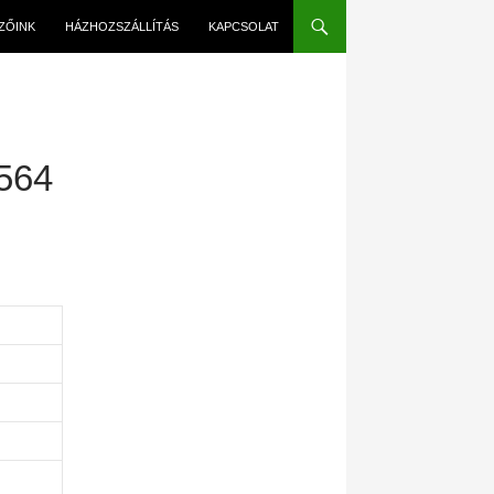
EZŐINK
HÁZHOZSZÁLLÍTÁS
KAPCSOLAT
564