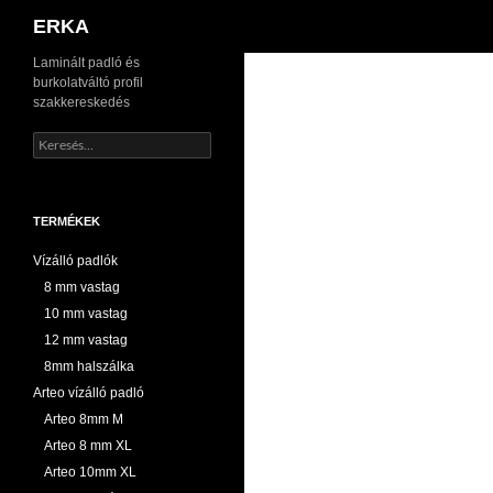
Keresés
ERKA
Kilépés
Laminált padló és
burkolatváltó profil
a
szakkereskedés
tartalomba
Keresés:
TERMÉKEK
Vízálló padlók
8 mm vastag
10 mm vastag
12 mm vastag
8mm halszálka
Arteo vízálló padló
Arteo 8mm M
Arteo 8 mm XL
Arteo 10mm XL