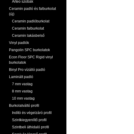
Arteo szobák
Ceramin padló és falburkolat
(új)
Ceramin padlóburkolat
Ceramin falburkolat
Ceramin lakásbelső
Vinyl padlók
Pangolin SPC burkolatok
Econ Floor SPC Rigid vinyl
burkolatok
Binyl Pro vízálló padló
Laminált padló
7 mm vastag
8 mm vastag
10 mm vastag
Burkolatváltó profil
Indító és végelzáró profil
Szintkiegyenlítő profil
Szintbeli áthidaló profil