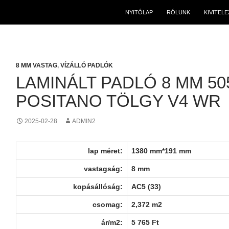
NYITÓLAP
RÓLUNK
KIVITEL
8 MM VASTAG
,
VÍZÁLLÓ PADLÓK
LAMINÁLT PADLÓ 8 MM 50
POSITANO TÖLGY V4 WR
2025-02-28
ADMIN2
lap méret:
1380 mm*191 mm
vastagság:
8 mm
kopásállóság:
AC5 (33)
csomag:
2,372 m2
ár/m2:
5 765 Ft