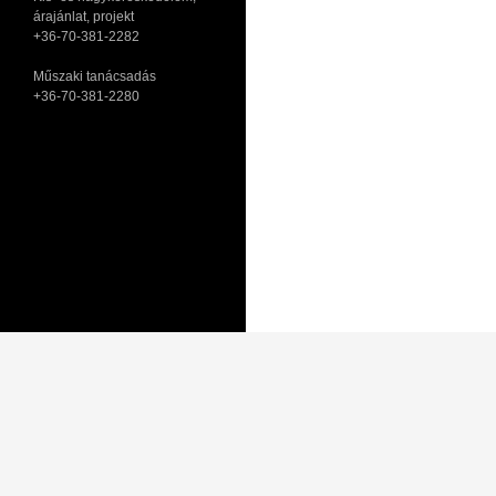
árajánlat, projekt
+36-70-381-2282
Műszaki tanácsadás
+36-70-381-2280
Adatkezelési tájékoztató
Általános Szerződési Feltételek