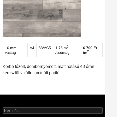
2
10 mm
V4
33/AC5
1,76 m
6 700 Ft
2
vastag
/csomag
/m
Körbe fózolt, dombornyomott, matt hatású 48 órán
keresztül vízálló laminált padló.
Keresés: