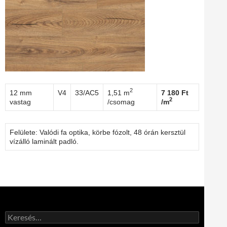
2
12 mm
V4
33/AC5
1,51 m
7 180 Ft
2
vastag
/csomag
/m
Felülete: Valódi fa optika, körbe fózolt, 48 órán kersztül
vízálló laminált padló.
Keresés: