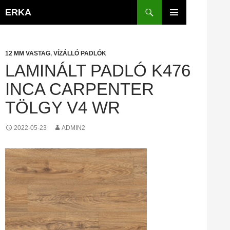
Kilépés
Keresés
ERKA
a
ELSŐDLEGES
tartalomba
MENÜ
12 MM VASTAG
,
VÍZÁLLÓ PADLÓK
LAMINÁLT PADLÓ K476
INCA CARPENTER
TÖLGY V4 WR
2022-05-23
ADMIN2