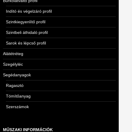
Burkolatváltó profil
Indító és végelzáró profil
Szintkiegyenlítő profil
Szintbeli áthidaló profil
Sarok és lépcső profil
Alátétréteg
Szegélyléc
Segédanyagok
Ragasztó
Tömítőanyag
Szerszámok
MŰSZAKI INFORMÁCIÓK