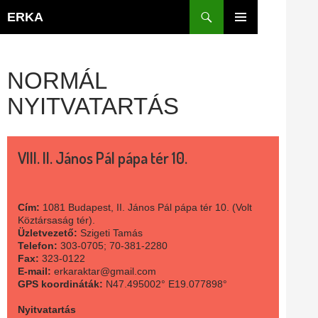
Kilépés
Keresés
ERKA
a
ELSŐDLEGES
tartalomba
MENÜ
NORMÁL
NYITVATARTÁS
VIII. II. János Pál pápa tér 10.
Cím:
1081 Budapest, II. János Pál pápa tér 10. (Volt
Köztársaság tér).
Üzletvezető:
Szigeti Tamás
Telefon:
303-0705; 70-381-2280
Fax:
323-0122
E-mail:
erkaraktar@gmail.com
GPS koordináták:
N47.495002° E19.077898°
Nyitvatartás