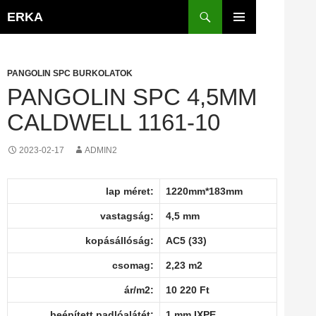
Kilépés
Keresés
ERKA
a
ELSŐDLEGES
tartalomba
MENÜ
PANGOLIN SPC BURKOLATOK
PANGOLIN SPC 4,5MM
CALDWELL 1161-10
2023-02-17
ADMIN2
lap méret:
1220mm*183mm
vastagság:
4,5 mm
kopásállóság:
AC5 (33)
csomag:
2,23 m2
ár/m2:
10 220 Ft
beépített padlóalátét:
1 mm IXPE