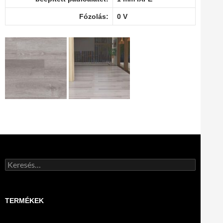
Fózolás:
0 V
Keresés:
TERMÉKEK