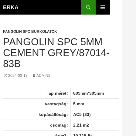
Kilépés
Keresés
ERKA
a
ELSŐDLEGES
tartalomba
MENÜ
PANGOLIN SPC BURKOLATOK
PANGOLIN SPC 5MM
CEMENT GREY/87014-
83B
2024-03-18
ADMIN2
lap méret:
605mm*305mm
vastagság:
5 mm
kopásállóság:
AC5 (33)
csomag:
2,21 m2
ár/m2:
10 715 Ft