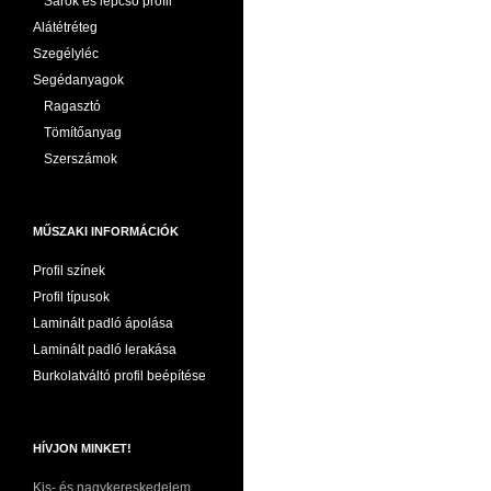
Sarok és lépcső profil
Alátétréteg
Szegélyléc
Segédanyagok
Ragasztó
Tömítőanyag
Szerszámok
MŰSZAKI INFORMÁCIÓK
Profil színek
Profil típusok
Laminált padló ápolása
Laminált padló lerakása
Burkolatváltó profil beépítése
HÍVJON MINKET!
Kis- és nagykereskedelem,