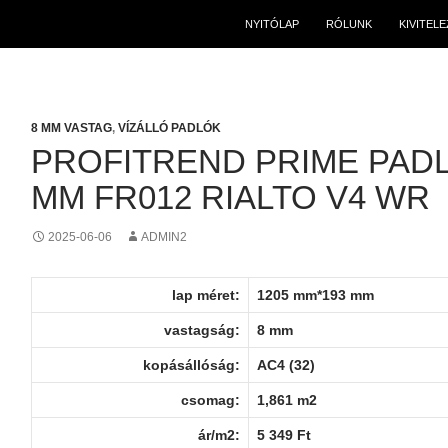
NYITÓLAP
RÓLUNK
KIVITEL
8 MM VASTAG
,
VÍZÁLLÓ PADLÓK
PROFITREND PRIME PADL
MM FR012 RIALTO V4 WR
2025-06-06
ADMIN2
lap méret:
1205 mm*193 mm
vastagság:
8 mm
kopásállóság:
AC4 (32)
csomag:
1,861 m2
ár/m2:
5 349
Ft