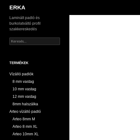
Keresés
ERKA
Kilépés
Laminált padló és
burkolatváltó profil
a
szakkereskedés
tartalomba
Keresés:
TERMÉKEK
Vízálló padlók
8 mm vastag
10 mm vastag
12 mm vastag
8mm halszálka
Arteo vízálló padló
Arteo 8mm M
Arteo 8 mm XL
Arteo 10mm XL