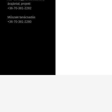
árajánlat, projekt
+36-70-381-2282
Műszaki tanácsadás
+36-70-381-2280
Adatkezelési tájékoztató
Általános Szerződési Feltételek