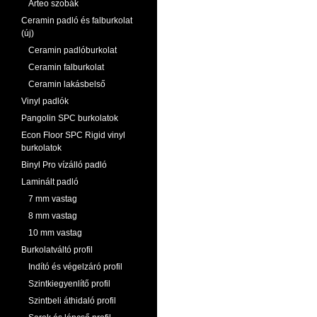
Arteo szobák
Ceramin padló és falburkolat
(új)
Ceramin padlóburkolat
Ceramin falburkolat
Ceramin lakásbelső
Vinyl padlók
Pangolin SPC burkolatok
Econ Floor SPC Rigid vinyl
burkolatok
Binyl Pro vízálló padló
Laminált padló
7 mm vastag
8 mm vastag
10 mm vastag
Burkolatváltó profil
Indító és végelzáró profil
Szintkiegyenlítő profil
Szintbeli áthidaló profil