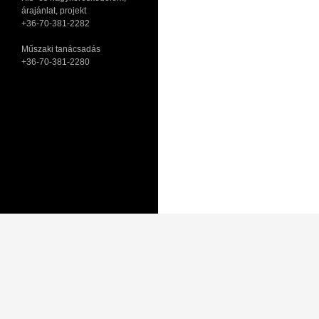
árajánlat, projekt
+36-70-381-2282
Műszaki tanácsadás
+36-70-381-2280
Adatkezelési tájékoztató
Általános Szerződési Feltételek