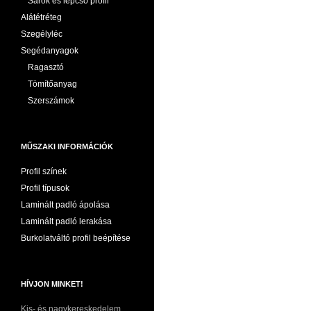
Sarok és lépcső profil
Alátétréteg
Szegélyléc
Segédanyagok
Ragasztó
Tömítőanyag
Szerszámok
MŰSZAKI INFORMÁCIÓK
Profil színek
Profil típusok
Laminált padló ápolása
Laminált padló lerakása
Burkolatváltó profil beépítése
HÍVJON MINKET!
Kis- és nagykereskedelem,