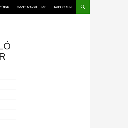
EZŐINK
HÁZHOZSZÁLLÍTÁS
KAPCSOLAT
LÓ
R