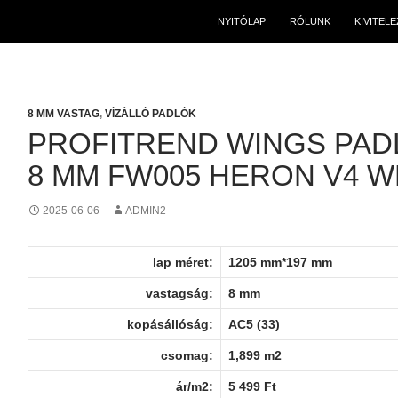
NYITÓLAP
RÓLUNK
KIVITEL
8 MM VASTAG
,
VÍZÁLLÓ PADLÓK
PROFITREND WINGS PAD
8 MM FW005 HERON V4 W
2025-06-06
ADMIN2
lap méret:
1205 mm*197 mm
vastagság:
8 mm
kopásállóság:
AC5 (33)
csomag:
1,899 m2
ár/m2:
5 499 Ft