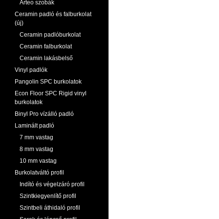
Arteo szobák
Ceramin padló és falburkolat
(új)
Ceramin padlóburkolat
Ceramin falburkolat
Ceramin lakásbelső
Vinyl padlók
Pangolin SPC burkolatok
Econ Floor SPC Rigid vinyl
burkolatok
Binyl Pro vízálló padló
Laminált padló
7 mm vastag
8 mm vastag
10 mm vastag
Burkolatváltó profil
Indító és végelzáró profil
Szintkiegyenlítő profil
Szintbeli áthidaló profil