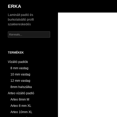
Keresés
ERKA
Kilépés
Laminált padló és
burkolatváltó profil
a
szakkereskedés
tartalomba
Keresés:
TERMÉKEK
Vízálló padlók
8 mm vastag
10 mm vastag
12 mm vastag
8mm halszálka
Arteo vízálló padló
Arteo 8mm M
Arteo 8 mm XL
Arteo 10mm XL