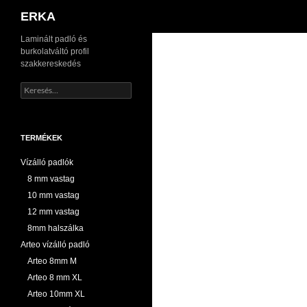
Keresés
ERKA
Kilépés
Laminált padló és
burkolatváltó profil
a
szakkereskedés
tartalomba
Keresés:
TERMÉKEK
Vízálló padlók
8 mm vastag
10 mm vastag
12 mm vastag
8mm halszálka
Arteo vízálló padló
Arteo 8mm M
Arteo 8 mm XL
Arteo 10mm XL