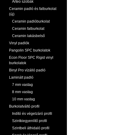
Arteo szobák
Ceramin padló és falburkolat
(új)
Ceramin padlóburkolat
Ceramin falburkolat
Ceramin lakásbelső
Vinyl padlók
Pangolin SPC burkolatok
Econ Floor SPC Rigid vinyl
burkolatok
Binyl Pro vízálló padló
Laminált padló
7 mm vastag
8 mm vastag
10 mm vastag
Burkolatváltó profil
Indító és végelzáró profil
Szintkiegyenlítő profil
Szintbeli áthidaló profil