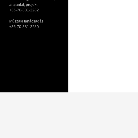
árajánlat, projekt
+36-70-381-2282
Műszaki tanácsadás
+36-70-381-2280
Adatkezelési tájékoztató
Általános Szerződési Feltételek