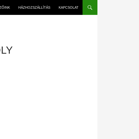
EZŐINK
HÁZHOZSZÁLLÍTÁS
KAPCSOLAT
LY