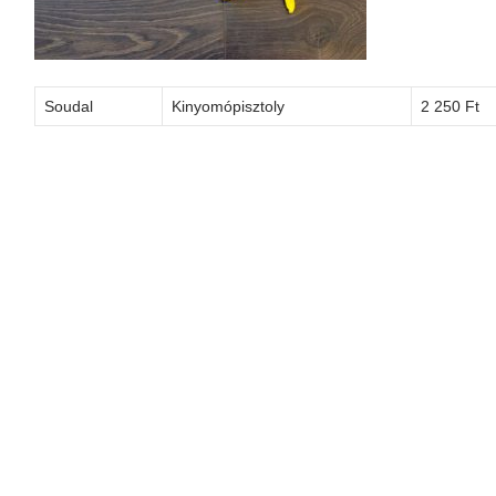
Soudal
Kinyomópisztoly
2 250 Ft