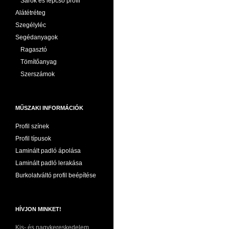
Sarok és lépcső profil
Alátétréteg
Szegélyléc
Segédanyagok
Ragasztó
Tömítőanyag
Szerszámok
MŰSZAKI INFORMÁCIÓK
Profil színek
Profil típusok
Laminált padló ápolása
Laminált padló lerakása
Burkolatváltó profil beépítése
HÍVJON MINKET!
Kis- és nagykereskedelem,