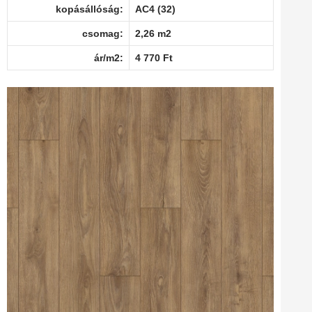
kopásállóság:
AC4 (32)
csomag:
2,26 m2
ár/m2:
4 770 Ft