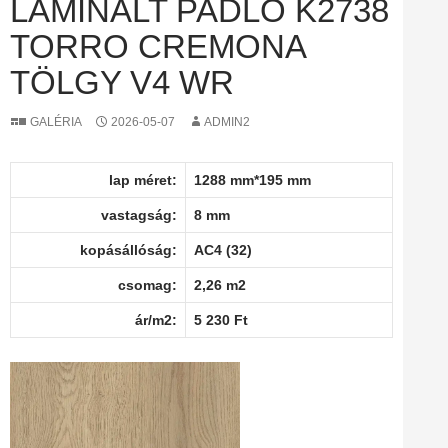
LAMINÁLT PADLÓ K2738
TORRO CREMONA
TÖLGY V4 WR
GALÉRIA
2026-05-07
ADMIN2
lap méret:
1288 mm*195 mm
vastagság:
8 mm
kopásállóság:
AC4 (32)
csomag:
2,26 m2
ár/m2:
5 230 Ft