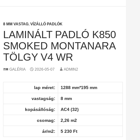
8 MM VASTAG
,
VÍZÁLLÓ PADLÓK
LAMINÁLT PADLÓ K850
SMOKED MONTANARA
TÖLGY V4 WR
GALÉRIA
2026-05-07
ADMIN2
lap méret:
1288 mm*195 mm
vastagság:
8 mm
kopásállóság:
AC4 (32)
csomag:
2,26 m2
ár/m2:
5 230 Ft