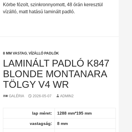
Körbe fózolt, szinkronnyomott, 48 órán keresztül
vízálló, matt hatású laminált padló.
8 MM VASTAG
,
VÍZÁLLÓ PADLÓK
LAMINÁLT PADLÓ K847
BLONDE MONTANARA
TÖLGY V4 WR
GALÉRIA
2026-05-07
ADMIN2
lap méret:
1288 mm*195 mm
vastagság:
8 mm