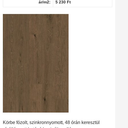
ár/m2:
5 230 Ft
Körbe fózolt, szinkronnyomott, 48 órán keresztül