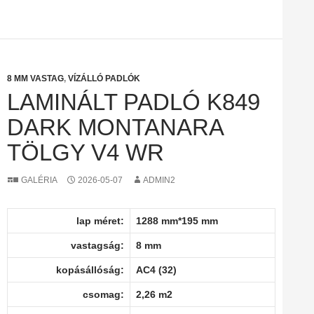
8 MM VASTAG
,
VÍZÁLLÓ PADLÓK
LAMINÁLT PADLÓ K849
DARK MONTANARA
TÖLGY V4 WR
GALÉRIA
2026-05-07
ADMIN2
lap méret:
1288 mm*195 mm
vastagság:
8 mm
kopásállóság:
AC4 (32)
csomag:
2,26 m2