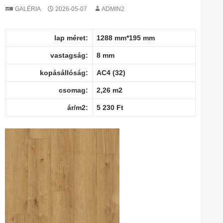
GALÉRIA
2026-05-07
ADMIN2
lap méret:
1288 mm*195 mm
vastagság:
8 mm
kopásállóság:
AC4 (32)
csomag:
2,26 m2
ár/m2:
5 230 Ft