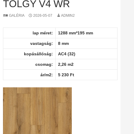
TÖLGY V4 WR
GALÉRIA
2026-05-07
ADMIN2
lap méret:
1288 mm*195 mm
vastagság:
8 mm
kopásállóság:
AC4 (32)
csomag:
2,26 m2
ár/m2:
5 230 Ft