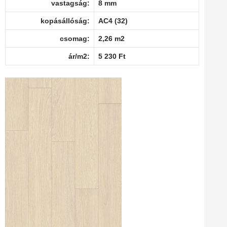
vastagság:
8 mm
kopásállóság:
AC4 (32)
csomag:
2,26 m2
ár/m2:
5 230 Ft