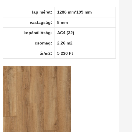
lap méret:
1288 mm*195 mm
vastagság:
8 mm
kopásállóság:
AC4 (32)
csomag:
2,26 m2
ár/m2:
5 230 Ft