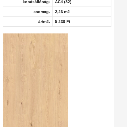
kopásállóság:
AC4 (32)
csomag:
2,26 m2
ár/m2:
5 230 Ft