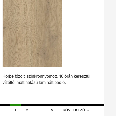
Körbe fózolt, szinkronnyomott, 48 órán keresztül
vízálló, matt hatású laminált padló.
Bejegyzések
1
2
…
5
KÖVETKEZŐ →