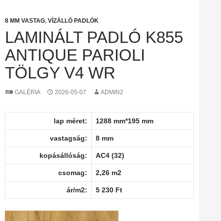
8 MM VASTAG
,
VÍZÁLLÓ PADLÓK
LAMINÁLT PADLÓ K855
ANTIQUE PARIOLI
TÖLGY V4 WR
GALÉRIA
2026-05-07
ADMIN2
lap méret:
1288 mm*195 mm
vastagság:
8 mm
kopásállóság:
AC4 (32)
csomag:
2,26 m2
ár/m2:
5 230 Ft