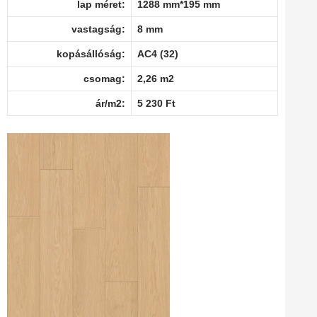
lap méret:
1288 mm*195 mm
vastagság:
8 mm
kopásállóság:
AC4 (32)
csomag:
2,26 m2
ár/m2:
5 230 Ft