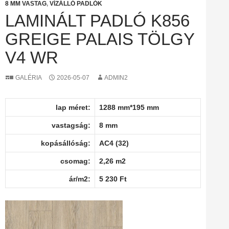
8 MM VASTAG
,
VÍZÁLLÓ PADLÓK
LAMINÁLT PADLÓ K856
GREIGE PALAIS TÖLGY
V4 WR
GALÉRIA
2026-05-07
ADMIN2
lap méret:
1288 mm*195 mm
vastagság:
8 mm
kopásállóság:
AC4 (32)
csomag:
2,26 m2
ár/m2:
5 230 Ft