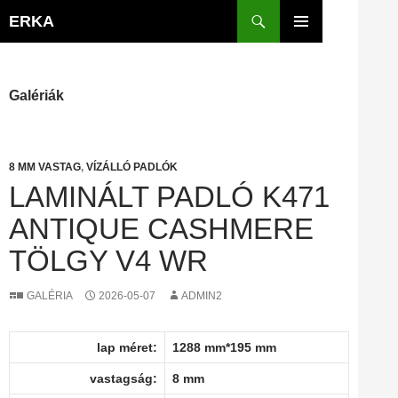
Kilépés
Keresés
ERKA
a
ELSŐDLEGES
tartalomba
MENÜ
Galériák
8 MM VASTAG
,
VÍZÁLLÓ PADLÓK
LAMINÁLT PADLÓ K471
ANTIQUE CASHMERE
TÖLGY V4 WR
GALÉRIA
2026-05-07
ADMIN2
lap méret:
1288 mm*195 mm
vastagság:
8 mm