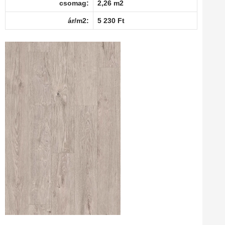
csomag:
2,26 m2
ár/m2:
5 230 Ft