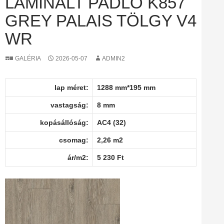
LAMINÁLT PADLÓ K857
GREY PALAIS TÖLGY V4
WR
GALÉRIA
2026-05-07
ADMIN2
lap méret:
1288 mm*195 mm
vastagság:
8 mm
kopásállóság:
AC4 (32)
csomag:
2,26 m2
ár/m2:
5 230 Ft