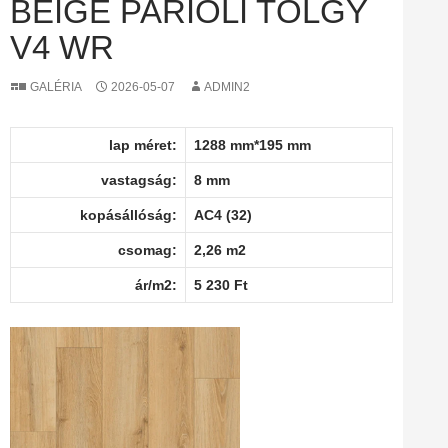
BEIGE PARIOLI TÖLGY
V4 WR
GALÉRIA
2026-05-07
ADMIN2
lap méret:
1288 mm*195 mm
vastagság:
8 mm
kopásállóság:
AC4 (32)
csomag:
2,26 m2
ár/m2:
5 230 Ft